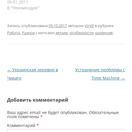
покупайте, делайте.
09.01.2011
каждый салон старается
погромче. Делаю
Постепенно, по мере
В "Рекомендую"
показать и продать
глубокий вдох, выдох.
познания, буду
кровать как…
Ни пуха мне, а пошли
дополнять материал.
все к черту.…
Для чего нужно
Запись опубликована
05.10.2017
автором
VirVit
в рубрике
экономить, думаю, не
Работа
,
Разное
с метками
детали
,
особенности
,
различия
.
стоит объяснять. На
сегодня несколько
советов, ни один из
которых не был мне
оплачен и…
Навигация
←
Украинская деревня в
Устранение проблемы с
по
Чикаго
Time Machine
→
записям
Добавить комментарий
Ваш адрес email не будет опубликован.
Обязательные
поля помечены
*
Комментарий
*