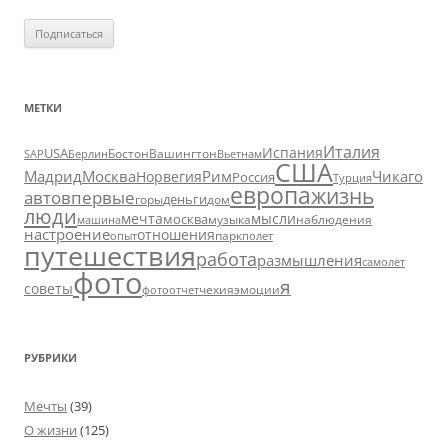
МЕТКИ
Италия
Испания
USA
SAP
Бостон
Вашингтон
Вьетнам
Берлин
США
Москва
Мадрид
Рим
Чикаго
Норвегия
Россия
Турция
европа
жизнь
авто
впервые
деньги
горы
дом
люди
мечта
мысли
москва
музыка
машина
наблюдения
настроение
отношения
парк
опыт
полет
путешествия
работа
размышления
самолет
фото
я
советы
чехия
эмоции
фотоотчет
РУБРИКИ
Мечты
(39)
О жизни
(125)