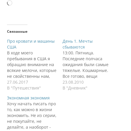
Загрузка…
Связанные
Про кровати и машины
День 1. Мечты
США
сбываются
В ходе моего
13:00. Пятница.
пребывания в США я
Последние полчаса
обращаю внимание на
ожидания были самые
всякие мелочи, которые
тяжелые. Кошмарные.
не свойственны нам,
Все готово, вещи
русским. Они не
27.06.2017
упакованы, а ты ждешь
23.08.2010
хорошие, не плохие,
В "Путешествия"
остальных.
В "Дневник"
они такие. После
Долгожданный звонок,
Экономная экономия
переезда встал вопрос
бросаешься к двери,
Хочу начать писать про
о благоустройстве
вещи в машину,
то, как можно в жизни
жизни, жилья. Об этом
похлопываешь себя по
экономить. Не из серии,
чуть позже напишу,
карманам – все на
не покупайте, не
пока наблюдение. В
месте. Включаю музыку,
делайте, а наоборот -
магазинах мебели
кондиционер, музыку