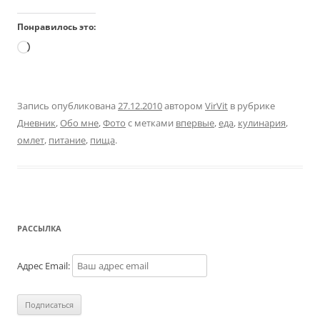
Понравилось это:
Загрузка…
Запись опубликована
27.12.2010
автором
VirVit
в рубрике
Дневник
,
Обо мне
,
Фото
с метками
впервые
,
еда
,
кулинария
,
омлет
,
питание
,
пища
.
РАССЫЛКА
Адрес Email: