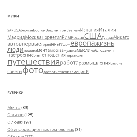
МЕТКИ
Италия
Испания
USA
SAP
Бостон
Вашингтон
Вьетнам
Берлин
США
Москва
Мадрид
Рим
Чикаго
Норвегия
Россия
Турция
европа
жизнь
авто
впервые
деньги
горы
дом
люди
мечта
мысли
москва
музыка
машина
наблюдения
настроение
отношения
парк
опыт
полет
путешествия
работа
размышления
самолет
фото
я
советы
чехия
эмоции
фотоотчет
РУБРИКИ
Мечты
(39)
О жизни
(125)
О людях
(97)
Об информационных технологиях
(31)
Обо мне
(237)