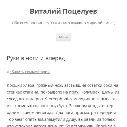
Перейти
к
Виталий Поцелуев
содержимому
Обо всем понемногу. О жизни, о людях, о мире, обо мне :)
Меню
Руки в ноги и вперед
Добавить комментарий
Крошки хлеба, грязный нож, застывшие остатки соки на
стенках стакана, покрывало на полу. Полумрак. Шумы из
соседних номеров.
Stereophonics
мелодично завывают
из скромных колонок ноутбука. За окном дождь, ветер,
одним словом непогода. Два часа просмотра передачи
Top
Gear
опять взбаламутили душу, вырвали из только
что успокоившегося лона, грубо встряхнули, бросили в