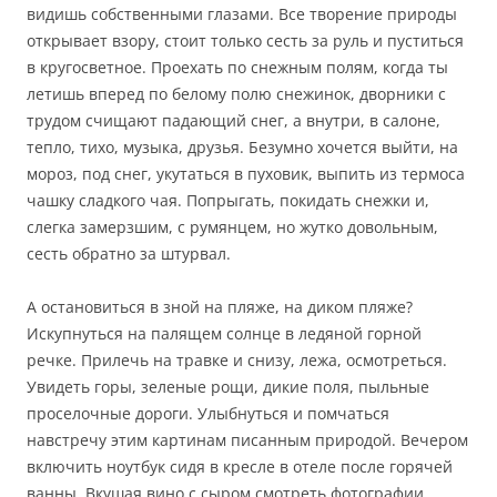
видишь собственными глазами. Все творение природы
открывает взору, стоит только сесть за руль и пуститься
в кругосветное. Проехать по снежным полям, когда ты
летишь вперед по белому полю снежинок, дворники с
трудом счищают падающий снег, а внутри, в салоне,
тепло, тихо, музыка, друзья. Безумно хочется выйти, на
мороз, под снег, укутаться в пуховик, выпить из термоса
чашку сладкого чая. Попрыгать, покидать снежки и,
слегка замерзшим, с румянцем, но жутко довольным,
сесть обратно за штурвал.
А остановиться в зной на пляже, на диком пляже?
Искупнуться на палящем солнце в ледяной горной
речке. Прилечь на травке и снизу, лежа, осмотреться.
Увидеть горы, зеленые рощи, дикие поля, пыльные
проселочные дороги. Улыбнуться и помчаться
навстречу этим картинам писанным природой. Вечером
включить ноутбук сидя в кресле в отеле после горячей
ванны. Вкушая вино с сыром смотреть фотографии