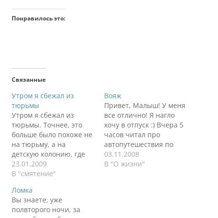
Понравилось это:
Связанные
Утром я сбежал из
Вояж
тюрьмы
Привет, Малыш! У меня
Утром я сбежал из
все отлично! Я нагло
тюрьмы. Точнее, это
хочу в отпуск :) Вчера 5
больше было похоже не
часов читал про
на тюрьму, а на
автопутешествия по
детскую колонию, где
Европе, аж до двух
03.11.2008
существовали
23.01.2009
ночи. Ужасно хочется.
В "О жизни"
обреченные подростки.
В "смятение"
Скорее всего, летом
Открылась дверь, я
надумаю на машине до
Ломка
рванул в нее, оказался
Франции и обратно
Вы знаете, уже
на улице, дал в морду
через Хорватию. На
полвторого ночи, за
первому попавшемуся
месяц. Жутко