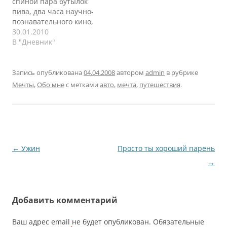
спиной пара бутылок
охраннику, который
интересно! Чуть ли не
пива, два часа научно-
вылезал из авто,
заболел этой идеей.
познавательного кино,
вскочил за руль и
Хотя, скажу…
книга, 14 часовой
30.01.2010
нажал педаль газа. И
рабочий утро-день-
В "Дневник"
темнота. Очнулся…
вечер. Организм хочет
спать, настаивает на
сне, часов 12 хотя бы.
Запись опубликована
04.04.2008
автором
admin
в рубрике
Но не в этом суть
Мечты
,
Обо мне
с метками
авто
,
мечта
,
путешествия
.
заметки. После
прочтения все той же
книги Анастасии Новых
я стал ловить себя на
мысли, что…
Навигация
←
Ужин
Просто ты хороший парень
по
→
записям
Добавить комментарий
Ваш адрес email не будет опубликован.
Обязательные