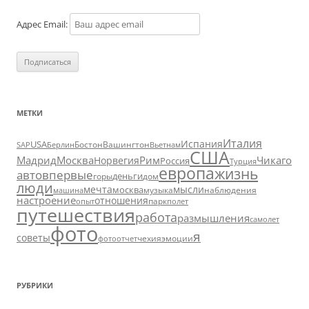
Адрес Email:
МЕТКИ
Италия
Испания
USA
SAP
Бостон
Вашингтон
Вьетнам
Берлин
США
Москва
Мадрид
Рим
Чикаго
Норвегия
Россия
Турция
европа
жизнь
авто
впервые
деньги
горы
дом
люди
мечта
мысли
москва
музыка
машина
наблюдения
настроение
отношения
парк
опыт
полет
путешествия
работа
размышления
самолет
фото
я
советы
чехия
эмоции
фотоотчет
РУБРИКИ