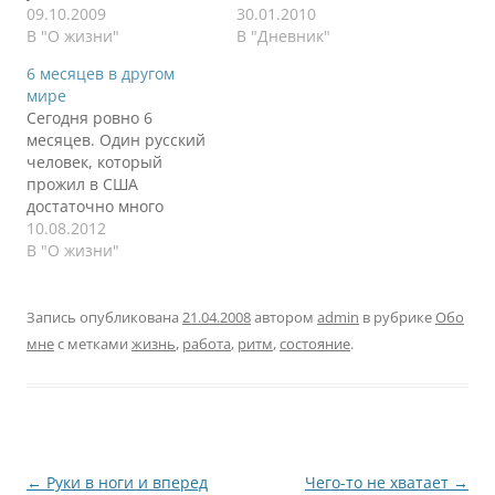
всего, что движется.
09.10.2009
книга, 14 часовой
30.01.2010
Лучше замереть,
В "О жизни"
рабочий утро-день-
В "Дневник"
застыть и переждать
вечер. Организм хочет
6 месяцев в другом
ситуацию. Лоб
спать, настаивает на
мире
начинает трещать, а
сне, часов 12 хотя бы.
Сегодня ровно 6
стена не шелохнется.
Но не в этом суть
месяцев. Один русский
Люди остаются
заметки. После
человек, который
неизменными, а Земля
прочтения все той же
прожил в США
вертится. Солнце греет,
книги Анастасии Новых
достаточно много
а ледники тают. Ничего
я стал ловить себя на
времени, рассказал об
10.08.2012
не меняется в нас,
мысли, что…
интересной тенденции.
В "О жизни"
совсем…
Первые несколько
месяцев у всех
приезжих "розовые
Запись опубликована
21.04.2008
автором
admin
в рубрике
Обо
очки": все интересно,
мне
с метками
жизнь
,
работа
,
ритм
,
состояние
.
необычно, удобно, для
людей, красиво. Затем
очки дают трещину и
начинается резкий
спад по кривой вниз, в
депрессию. Спустя годы
Навигация
←
Руки в ноги и вперед
Чего-то не хватает
→
ты выходишь…