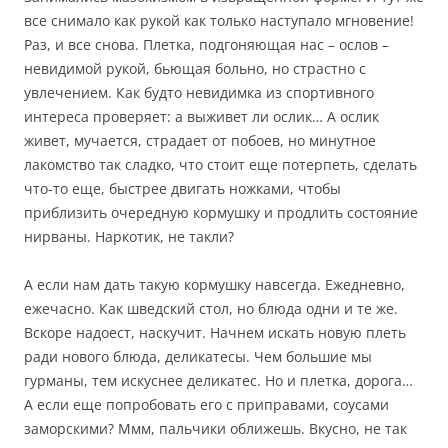
все снимало как рукой как только наступало мгновение!
Раз, и все снова. Плетка, подгоняющая нас – ослов –
невидимой рукой, бьющая больно, но страстно с
увлечением. Как будто невидимка из спортивного
интереса проверяет: а выживет ли ослик… А ослик
живет, мучается, страдает от побоев, но минутное
лакомство так сладко, что стоит еще потерпеть, сделать
что-то еще, быстрее двигать ножками, чтобы
приблизить очередную кормушку и продлить состояние
нирваны. Наркотик, не такли?
А если нам дать такую кормушку навсегда. Ежедневно,
ежечасно. Как шведский стол, но блюда одни и те же.
Вскоре надоест, наскучит. Начнем искать новую плеть
ради нового блюда, деликатесы. Чем большие мы
гурманы, тем искуснее деликатес. Но и плетка, дорога…
А если еще попробовать его с приправами, соусами
заморскими? Ммм, пальчики оближешь. Вкусно, не так