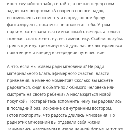
ищет случайного зайца в тайге, а ночью перед сном
задаешься вопросом: «А нахрена оно все надо», —
вспоминаешь свою мечту и в предсонном бреду
фантазируешь, пока мозг не отключит тебя. Утром
подъем, хотел заняться гимнастикой с вечера, а голова
тяжелая, спать хочет, ну, ее, гимнастику. Скоблишь зубы,
трешь щетину, трехминутный душ, наспех вытираешься
полотенцем и вперед в очередное путешествие.
А что, если мы живем ради мгновений? Не ради
материального блага, эфимерного счастья, власти,
признания, а именно моментов? Сколько вы можете
радоваться, сидя в объятиях любимого человека или
смотреть на своего ребенка? А наслаждаться новой
покупкой? Постарайтесь вспомнить чему вы радовались
в последний раз, искренне с внутренним востором.
Готов поспорить, что радость длилась мгновения. Но
ради этих мгновений вы отдавали себя жизни.
Занимались мазохизмом в извращенной форме. И тут же