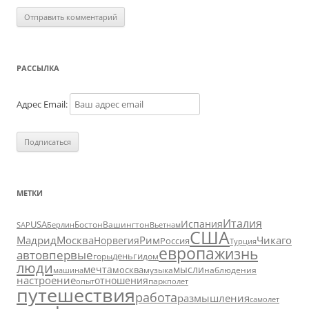
РАССЫЛКА
Адрес Email:
МЕТКИ
Италия
Испания
USA
SAP
Бостон
Вашингтон
Вьетнам
Берлин
США
Москва
Мадрид
Рим
Чикаго
Норвегия
Россия
Турция
европа
жизнь
авто
впервые
деньги
горы
дом
люди
мечта
мысли
москва
музыка
машина
наблюдения
настроение
отношения
парк
опыт
полет
путешествия
работа
размышления
самолет