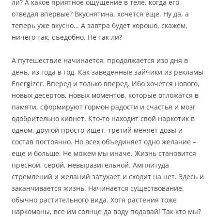
ли? А какое приятное ощущение в теле, когда его
отведал впервые? Вкуснятина, хочется еще. Ну да, а
теперь уже вкусно…
А завтра будет хорошо, скажем,
ничего так, съедобно. Не так ли?
А путешествие начинается, продолжается изо дня в
день, из года в год. Как заведенные зайчики из рекламы
Energizer
. Вперед и только вперед. Ибо хочется нового,
новых десертов, новых моментов, которые отложатся в
памяти, сформируют гормон радости и счастья и мозг
одобрительно кивнет. Кто-то находит свой наркотик в
одном, другой просто ищет, третий меняет дозы и
состав постоянно. Но всех объединяет одно желание –
еще и больше. Не можем мы иначе. Жизнь становится
пресной, серой, невыразительной. Амплитуда
стремлений и желаний затухает и сходит на нет. Здесь и
заканчивается жизнь. Начинается существование,
обычно растительного вида. Хотя растения тоже
наркоманы, все им солнце да воду подавай! Так кто мы?