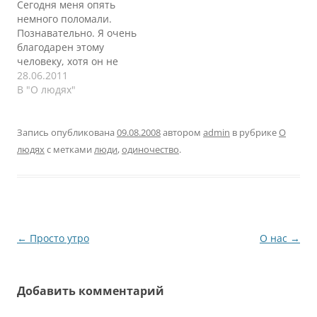
Сегодня меня опять
Воскресенье. Седьмой
жить стало. Немного, но
немного поломали.
час вечера. Бессонная
все же лучше, чем
Познавательно. Я очень
ночь на работе до 5
ничего. Суть простая. Я
благодарен этому
утра, через 8 часа
еду по дороге и встаю в
человеку, хотя он не
после которой опять на
пробку. Через…
читает мой блог. Это
28.06.2011
работу. Воскресенье.
мой коллега, старше
В "О людях"
Зачем? Спросите кого-
рангом, из Европейской
нибудь зачем? Толку-то
части нашего света.
от всего этого. Две…
Работает в HR службе.
Запись опубликована
09.08.2008
автором
admin
в рубрике
О
Мы около часа
людях
с метками
люди
,
одиночество
.
общались о том, как
нужно внедрять
информационные
системы, как менять
бизнес, как делать эту
жизнь лучше.…
Навигация
←
Просто утро
О нас
→
по
записям
Добавить комментарий