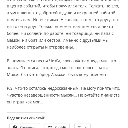
в центр событий, чтобы получился толк. Толкать не зло,
а умышленно, с добротой в душе и искренней заботой
помочь нам. Иначе никак. Не знаю, зачем это другу, но,
на то он и друг. Только он может нам помочь и никто
более. Ни коллеги по работе, ни товарищи, ни папа с
мамой, ни брат или сестра. Именно с друзьями мы
наиболее открыты и откровенны.
Вспоминается песня ЧиЖа, слова «Хотя откуда мне это
знать. Я написал это, когда мне не хотелось спать».
Может быть
это бред. А может быть кому поможет.
P
.
S
. Что-то осталось недосказанным. Не могу понять что.
Чувство незавершенности мысли… Не ругайте пианиста,
он играл как мог…
Поделиться ссылкой:
Facebook
Reddit
X