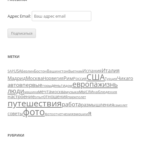
Адрес Email:
МЕТКИ
Италия
Испания
USA
SAP
Бостон
Вашингтон
Вьетнам
Берлин
США
Москва
Мадрид
Рим
Чикаго
Норвегия
Россия
Турция
европа
жизнь
авто
впервые
деньги
горы
дом
люди
мечта
мысли
москва
музыка
машина
наблюдения
настроение
отношения
парк
опыт
полет
путешествия
работа
размышления
самолет
фото
я
советы
чехия
эмоции
фотоотчет
РУБРИКИ