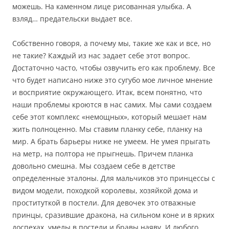
можешь. На каменном лице рисованная улыбка. А
взляд… предательски выдает все.
Собственно говоря, а почему мы, такие же как и все, но
не такие? Каждый из нас задает себе этот вопрос.
Достаточно часто, чтобы озвучить его как проблему. Все
что будет написано ниже это сугубо мое личное мнение
и восприятие окружающего. Итак, всем понятно, что
наши проблемы кроются в нас самих. Мы сами создаем
себе этот комплекс «немощных», который мешает нам
жить полноценно. Мы ставим планку себе, планку на
мир. А брать барьеры ниже не умеем. Не умея прыгать
на метр, на полтора не прыгнешь. Причем планка
довольно смешна. Мы создаем себе в детстве
определенные эталоны. Для мальчиков это принцессы с
видом модели, походкой королевы, хозяйкой дома и
проституткой в постели. Для девочек это отважные
принцы, сразившие дракона, на сильном коне и в ярких
доспехах, умелы в постели и бравы наяву.
И любого