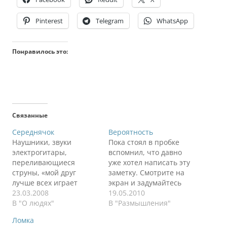
Pinterest
Telegram
WhatsApp
Понравилось это:
Связанные
Середнячок
Вероятность
Наушники, звуки
Пока стоял в пробке
электрогитары,
вспомнил, что давно
переливающиеся
уже хотел написать эту
струны, «мой друг
заметку. Смотрите на
лучше всех играет
экран и задумайтесь
блюз» Машины
23.03.2008
над теми словами,
19.05.2010
Времени, солнышко за
В "О людях"
которые я сейчас
В "Размышления"
окном, штиль, столь
напишу. Мне после
Ломка
редкий для Заполярья.
этой мысли как-то легче