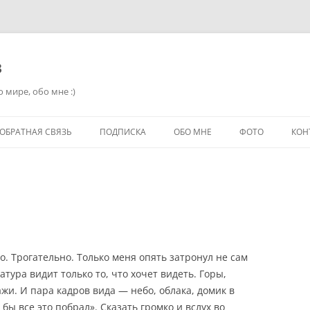
в
 мире, обо мне :)
ОБРАТНАЯ СВЯЗЬ
ПОДПИСКА
ОБО МНЕ
ФОТО
КОН
. Трогательно. Только меня опять затронул не сам
тура видит только то, что хочет видеть. Горы,
жи. И пара кадров вида — небо, облака, домик в
 бы все это побрал». Сказать громко и вслух во