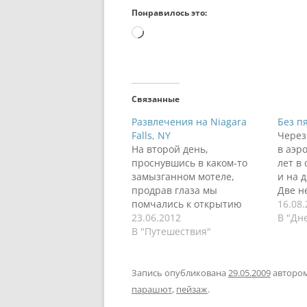
Понравилось это:
Загрузка…
Связанные
Развлечения на Niagara
Без п
Falls, NY
Через
На второй день,
в аэр
проснувшись в каком-то
лет в
замызганном мотеле,
и на 
продрав глаза мы
Две н
помчались к открытию
пляже
16.08
лодочек. Это такие
23.06.2012
все р
В "Дн
лодочки, в очереди на
В "Путешествия"
Точне
которые ты стоишь минут
распл
30 (изучаешь индусский),
задум
получаешь синий
Съезд
Запись опубликована
29.05.2009
авторо
дождевик и бросаешься в
вверх
парашют
,
пейзаж
.
пучину. Кораблик ходит
Вперв