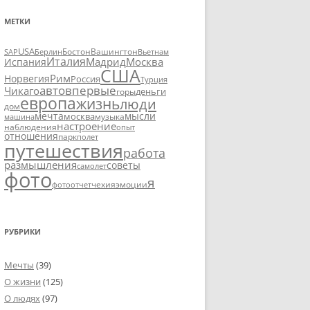
МЕТКИ
USA
SAP
Бостон
Вашингтон
Вьетнам
Берлин
Италия
Москва
Мадрид
Испания
США
Рим
Норвегия
Россия
Турция
авто
впервые
Чикаго
деньги
горы
европа
жизнь
люди
дом
мечта
мысли
москва
музыка
машина
настроение
наблюдения
опыт
отношения
парк
полет
путешествия
работа
размышления
советы
самолет
фото
я
чехия
эмоции
фотоотчет
РУБРИКИ
Мечты
(39)
О жизни
(125)
О людях
(97)