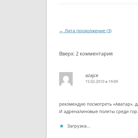
каждые полчаса, очередь
больш
скапливается приличная.
Но оно того стоит. Корабль
проходит по устью…
Навигация
←
Лита продолжение (3)
по
записям
Вверх
: 2 комментария
azajce
15.02.2010 в 19:09
рекомендую посмотреть «Аватар», д
И адреналиновые полеты среди гор
Загрузка...