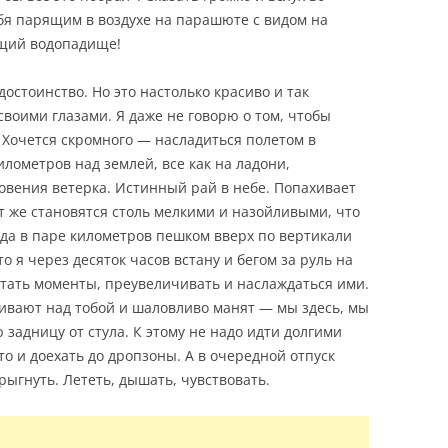
бя парящим в воздухе на парашюте с видом на
ущий водопадище!
достоинство. Но это настолько красиво и так
 своими глазами. Я даже не говорю о том, чтобы
 Хочется скромного — насладиться полетом в
илометров над землей, все как на ладони,
вения ветерка. Истинный рай в небе. Попахивает
т же становятся столь мелкими и назойливыми, что
огда в паре километров пешком вверх по вертикали
то я через десяток часов встану и бегом за руль на
ватать моменты, преувеличивать и наслаждаться ими.
ивают над тобой и шаловливо манят — мы здесь, мы
задницу от стула. К этому не надо идти долгими
то и доехать до дропзоны. А в очередной отпуск
ыгнуть. Лететь, дышать, чувствовать.