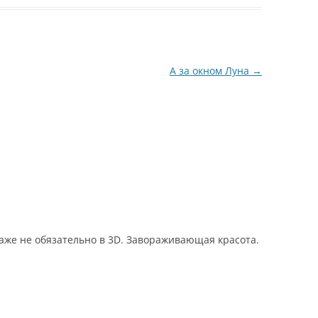
ом Боинге…
что…
А за окном Луна
→
аже не обязательно в 3D. Завораживающая красота.
.