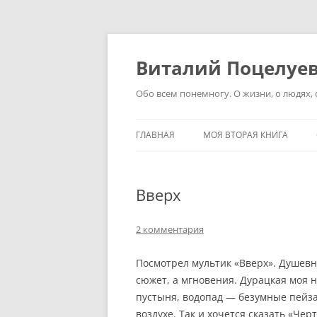
Перейти
к
содержимому
Виталий Поцелуе
Обо всем понемногу. О жизни, о людях, о
ГЛАВНАЯ
МОЯ ВТОРАЯ КНИГА
Вверх
2 комментария
Посмотрел мультик «Вверх». Душевно
сюжет, а мгновения. Дурацкая моя на
пустыня, водопад — безумные пейза
воздухе. Так и хочется сказать «Черт