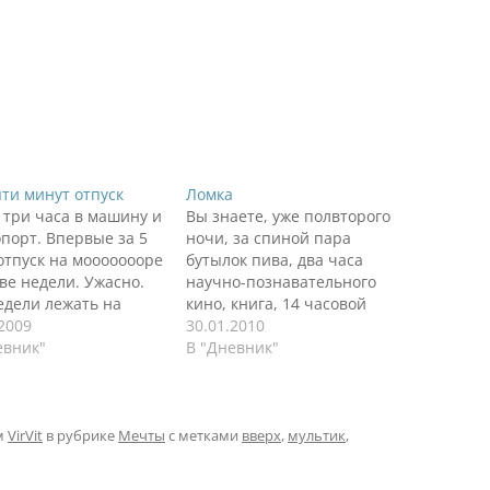
яти минут отпуск
Ломка
 три часа в машину и
Вы знаете, уже полвторого
опорт. Впервые за 5
ночи, за спиной пара
 отпуск на моооооооре
бутылок пива, два часа
две недели. Ужасно.
научно-познавательного
едели лежать на
кино, книга, 14 часовой
. Не тут-то было. Уже
.2009
рабочий утро-день-вечер.
30.01.2010
аспланировано.
евник"
Организм хочет спать,
В "Дневник"
е не
настаивает на сне, часов
анировано, а
12 хотя бы. Но не в этом
ано как желанное.
суть заметки. После
ить туда, обратно,
прочтения все той же
м
VirVit
в рубрике
Мечты
с метками
вверх
,
мультик
,
, вниз. Интересно!
книги Анастасии Новых я
ые полечу на
стал ловить себя на мысли,