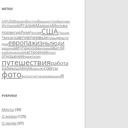
МЕТКИ
USA
SAP
Бостон
Вашингтон
Вьетнам
Берлин
Италия
Москва
Мадрид
Испания
США
Рим
Норвегия
Россия
Турция
авто
впервые
Чикаго
деньги
горы
европа
жизнь
люди
дом
мечта
мысли
москва
музыка
машина
настроение
наблюдения
опыт
отношения
парк
полет
путешествия
работа
размышления
советы
самолет
фото
я
чехия
эмоции
фотоотчет
РУБРИКИ
Мечты
(39)
О жизни
(125)
О людях
(97)