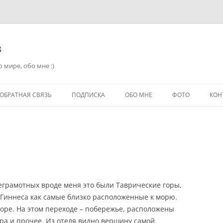
в
 мире, обо мне :)
ОБРАТНАЯ СВЯЗЬ
ПОДПИСКА
ОБО МНЕ
ФОТО
КОН
еграмотных вроде меня это были Таврические горы,
 Гиннеса как самые близко расположенные к морю.
оре. На этом переходе – побережье, расположены
ра и прочее. Из отеля видно вершину самой