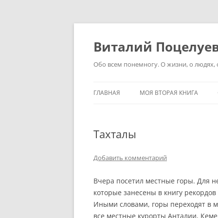
Перейти
к
содержимому
Виталий Поцелуе
Обо всем понемногу. О жизни, о людях, о
ГЛАВНАЯ
МОЯ ВТОРАЯ КНИГА
Тахталы
Добавить комментарий
Вчера посетил местные горы. Для н
которые занесены в книгу рекордов
Иными словами, горы переходят в м
все местные курорты Анталии, Кеме