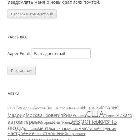
Уведомлять меня о новых записях почтой.
РАССЫЛКА
Адрес Email:
МЕТКИ
Италия
Испания
USA
SAP
Бостон
Вашингтон
Вьетнам
Берлин
США
Москва
Мадрид
Рим
Чикаго
Норвегия
Россия
Турция
европа
жизнь
авто
впервые
деньги
горы
дом
люди
мечта
мысли
москва
музыка
машина
наблюдения
настроение
отношения
парк
опыт
полет
путешествия