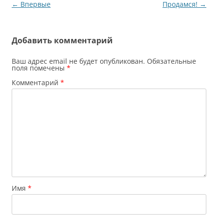
Навигация
←
Впервые
Продамся!
→
…
по
записям
Добавить комментарий
Ваш адрес email не будет опубликован.
Обязательные
поля помечены
*
Комментарий
*
Имя
*