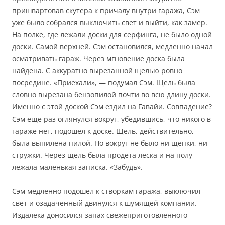
пришвартовав скутера к причалу внутри гаража, Сэм
уже было собрался выключить свет и выйти, как замер.
На полке, где лежали доски для серфинга, не было одной
доски. Самой верхней. Сэм остановился, медленно начал
осматривать гараж. Через мгновение доска была
найдена. С аккуратно вырезанной щелью ровно
посредине. «Приехали», — подумал Сэм. Щель была
словно вырезана бензопилой почти во всю длину доски.
Именно с этой доской Сэм ездил на Гавайи. Совпадение?
Сэм еще раз оглянулся вокруг, убедившись, что никого в
гараже нет, подошел к доске. Щель, действительно,
была выпилена пилой. Но вокруг не было ни щепки, ни
стружки. Через щель была продета леска и на полу
лежала маленькая записка. «Забудь».
Сэм медленно подошел к створкам гаража, выключил
свет и озадаченный двинулся к шумящей компании.
Издалека доносился запах свежеприготовленного