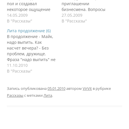
пол и создавал
приглашении
некоторое ощущение
бизнесмена. Вопросы
таинственности. Сэм
14.05.2009
без ответов не давали
27.05.2009
немного волновался от
В "Рассказы"
насладиться сном,
В "Рассказы"
услышанной
чашкой кофе или
Лита продолжение (6)
информации из уст ее
чтением одного из
В продолжение - Майк,
отца. Она стояла у окна
свежих журналов,
надо выпить. Как
спиной к Сэму. Темное
предлагаемых
насчет вечера? - Без
платье до колен,
пассажирам бизнес-
проблем, дружище.
распущенные волосы и
класса. Ведь он не знал
Фраза "надо выпить" не
обнаженные руки. Сэм
ее, не общался, не
предвещала ничего
11.10.2010
оглянулся. Обычная
встречал где-либо до
хорошего. Коротко,
В "Рассказы"
спальня состоятельного
этого случая. Почему
остро, как будто ножом.
человека. Ничего
именно он, а не кто-
Майк слышал такое
лишнего,…
нибудь…
редко, но метко. Они
Запись опубликована
05.01.2010
автором
VirVit
в рубрике
договорились с Сэмом
Рассказы
с метками
Лита
.
встретиться вечером в
стареньком,
малоизвестном пабе,
где они любили
посидеть вдвоем и
поговорить "за жизнь".