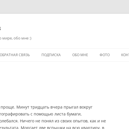
в
 мире, обо мне :)
ОБРАТНАЯ СВЯЗЬ
ПОДПИСКА
ОБО МНЕ
ФОТО
КОН
т проще. Минут тридцать вчера прыгал вокруг
отографировать с помощью листа бумаги,
олебался. Ничего не понял из своих опытов, как и не
результата. Моргает две вспышки на всю квартиру, в