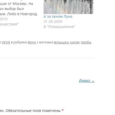
ьше от Москвы. На
раз выбор был
ым. Либо в Новгород
А за окном Луна
ий, либо в Нижний
.2010
31.05.2009
род, либо в замки
тешествия"
В "Размышления"
уси. Первый город
есен, но слишком
о площади, чтобы
м
VirVit
в рубрике
Фото
с метками
вспышка
,
капля
,
проба
,
ть 7-9 часов на
у в одну сторону ради
ня прогулок. Второй…
Думал
→
ан.
Обязательные поля помечены
*