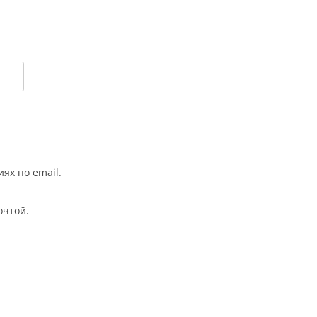
ях по email.
очтой.