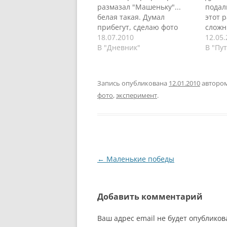
размазал "Машеньку"...
подал
белая такая. Думал
этот 
прибегут, сделаю фото
сложн
века про вымирающее
18.07.2010
Велик
12.05
потомство. А они кинули
В "Дневник"
Новго
В "Пу
меня. Вместо этого какие-
Белар
то другие пришли. Даже
интер
прилетели, я бы сказал.
мал п
Запись опубликована
12.01.2010
авторо
Как назло. Да-да...
убива
фото
,
эксперимент
.
тараканы вымирают.
дорог
Специально взял
полуд
макрообъектив, чтобы
сделать групповое фото.
Не пришли... кинули...
Навигация
←
Маленькие победы
по
записям
Добавить комментарий
Ваш адрес email не будет опубликов