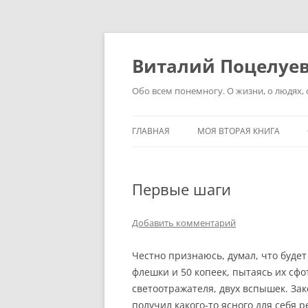
Перейти
к
содержимому
Виталий Поцелуе
Обо всем понемногу. О жизни, о людях, о
ГЛАВНАЯ
МОЯ ВТОРАЯ КНИГА
Первые шаги
Добавить комментарий
Честно признаюсь, думал, что буде
флешки и 50 копеек, пытаясь их сф
светоотражателя, двух вспышек. Зак
получил какого-то ясного для себя 