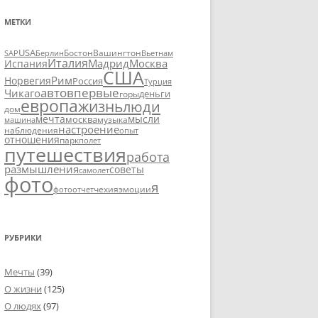
МЕТКИ
USA
SAP
Бостон
Вашингтон
Вьетнам
Берлин
Италия
Москва
Мадрид
Испания
США
Рим
Норвегия
Россия
Турция
авто
впервые
Чикаго
деньги
горы
европа
жизнь
люди
дом
мечта
мысли
москва
музыка
машина
настроение
наблюдения
опыт
отношения
парк
полет
путешествия
работа
размышления
советы
самолет
фото
я
чехия
эмоции
фотоотчет
РУБРИКИ
Мечты
(39)
О жизни
(125)
О людях
(97)