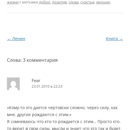
читать «Одиннадцать
жизни
с метками
добро
,
позитив
,
слова
,
счастье
,
эмоции
.
минут» Пауло Коэльо. В
свое время мама и
бабушка говорили мне,
что нужно развиваться
гармонично, а именно
творчески и
Навигация
←
Ленин
Книга
→
технически. Но
по
получилось так,…
записям
Слова
: 3 комментария
Fear
23.01.2010 в 22:23
«Кому-то это дается чертовски сложно, через силу, как
мне, другие рождаются с этим.»
Я сомневаюсь что кто-то рождается с этим… Просто кто-
то верит в свои силы, мысли и знает что это так и будет,