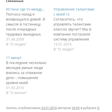
Связанные
Истина где-то между…
Управление талантами
Полчаса назад я
с моей тз
возвращался домой. В
Согласитесь, что
смысле в гостиницу,
управлять талантами
после очередных
классно звучит? Мы в
трудовых выходных,
компании построили
чтобы через десять
31.08.2008
систему управления
часов опять заступить
В "О людях"
талантами, у нас
13.01.2016
на вахту трудовых
организованы
В "О людях"
будней. Мог бы и не
кадровые комитеты, где
11 минут
возвращаться. Хотя
мы обсуджаем
В последние несколько
возвращаться всегда
кандидатов,
месяцев умные люди
хочется, неважно куда.
разрабатываем планы
взялись за отважное
Просто приятно
по раскрытию и
дело – повышение
подумать, что ты
развитию талантов в
уровня моей
возвращаешься куда-то,
корпоративной среде.
безграмотности.
01.03.2010
где есть что-то
Сижу я одной ночью и
Сначала я прочитал
В "О жизни"
знакомое, родное. Пусть
думаю, а кто такие, эти
«Сэнсэя» Анастасии
даже это неубранная…
самые таланты.
Новых, сегодня в
Великие люди - вот
самолете закончил
Запись опубликована
23.01.2010
автором
VirVit
в рубрике
О
таланты, мы…