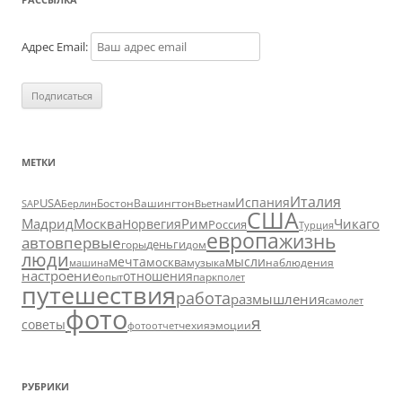
Адрес Email:
МЕТКИ
Италия
Испания
USA
SAP
Бостон
Вашингтон
Вьетнам
Берлин
США
Москва
Мадрид
Рим
Чикаго
Норвегия
Россия
Турция
европа
жизнь
авто
впервые
деньги
горы
дом
люди
мечта
мысли
москва
музыка
машина
наблюдения
настроение
отношения
парк
опыт
полет
путешествия
работа
размышления
самолет
фото
я
советы
чехия
эмоции
фотоотчет
РУБРИКИ