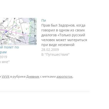
Пи
Прав был Задорнов, когда
говорил в одном из своих
диалогов «Только русский
человек может материться
при виде неземной
й полет по
красоты». Как-то так. Вот и
28.02.2009
орам
у меня была одна фраза на
В "Путешествия"
.2019
устах: «Пи..». Объясню
о мне"
почему. Вся московская
суета с размещением авто
на стоянке Шереметьево
м
VirVit
в рубрике
Дневник
с метками
аэропоток
,
завершена, посадочные
получены, перевес не
замечен, завтрак в…