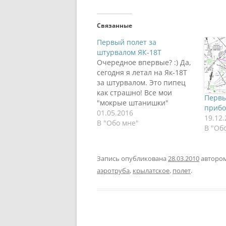
Связанные
Первый полет за
штурвалом ЯК-18Т
Очередное впервые? :) Да,
сегодня я летал на Як-18Т
за штурвалом. Это пипец
как страшно! Все мои
Первы
"мокрые штанишки"
приб
случились благодаря моим
01.05.2016
19.12
бойцам из департамента
В "Обо мне"
В "Об
внедрения SAP HCM
систем ;) Ребята подарили
мне бомбу - полчаса
Запись опубликована
28.03.2010
авторо
полета на ЯК-18Т за
аэротруба
,
крылатское
,
полет
.
штурвалом. И спустя
полгода я смог
реализовать офигенный
подарок. Итак,…