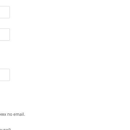
ях по email.
очтой.