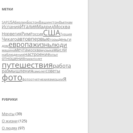
МЕТКИ
USA
SAP
Бостон
Вашингтон
Вьетнам
Берлин
Италия
Москва
Мадрид
Испания
США
Рим
Норвегия
Россия
Турция
авто
впервые
Чикаго
деньги
горы
европа
жизнь
люди
дом
мечта
мысли
москва
музыка
машина
настроение
наблюдения
опыт
отношения
парк
полет
путешествия
работа
размышления
советы
самолет
фото
я
чехия
эмоции
фотоотчет
РУБРИКИ
Мечты
(39)
О жизни
(125)
О людях
(97)