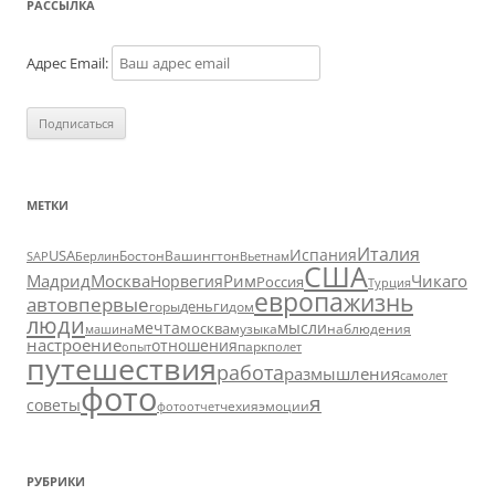
РАССЫЛКА
Адрес Email:
МЕТКИ
Италия
Испания
USA
SAP
Бостон
Вашингтон
Вьетнам
Берлин
США
Москва
Мадрид
Рим
Чикаго
Норвегия
Россия
Турция
европа
жизнь
авто
впервые
деньги
горы
дом
люди
мечта
мысли
москва
музыка
машина
наблюдения
настроение
отношения
парк
опыт
полет
путешествия
работа
размышления
самолет
фото
я
советы
чехия
эмоции
фотоотчет
РУБРИКИ