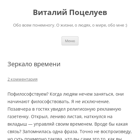
Перейти
к
Виталий Поцелуев
содержимому
Обо всем понемногу. О жизни, о людях, о мире, обо мне :)
Меню
Зеркало времени
2 комментария
Пофилософствуем? Когда людям нечем заняться, они
начинают философствовать. Я не исключение.
Позавчера в гостях увидел религиозную рекламную
газетенку. Открыл, лениво листая, наткнулся на
вкладыш — управляй своим временем. Вроде бы какая
связь? Запомнилась одна фраза. Точно не воспроизведу,
но суть примерно такова, что вы сами это то, как вы