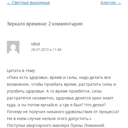
Навигация
←
Светлые выходные
Ключик
→
составьте план и так
по
далее. Но, почему-то,
сам не поверил…
записям
Зеркало времени
: 2 комментария
idiot
28.07.2010 в 11:48
Цитата в тему:
«Пока есть здоровье, время и силы, надо делать все
возможное, чтобы проебать время, растратить силы и
угробить здоровье. А то время проебется, силы
растратятся незаметно, здоровье денется хрен знает
куда, а ты потом мучайся: а где я был? Что делал?
Почему не получил никакого удовольствия от процесса?
Ни в коем случае нельзя этого допустить.»
Поступки квартирного маклера Луизы Ложкиной.