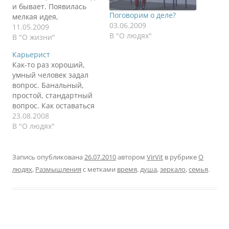
и бывает. Появилась
Поговорим о деле?
мелкая идея,
03.06.2009
творческая. Надо ей
11.05.2009
В "О людях"
заняться.
В "О жизни"
Исключительно для
Карьерист
себя, в удовольствие.
Как-то раз хороший,
Отличная мысль!
умный человек задал
Выскочил из душа, не
вопрос. Банальный,
успев толком
простой, стандартный
обтереться и
вопрос. Как оставаться
высохнуть, бегом за
счастливым
23.08.2008
ноутбук в чем мать
семьянином и расти
В "О людях"
родила и на три часа
профессионально в
пропал. Только потом
карьере. Я было начал
уже…
со стандартных
Запись опубликована
26.07.2010
автором
VirVit
в рубрике
О
ответов, которые
людях
,
Размышления
с метками
время
,
душа
,
зеркало
,
семья
.
написаны в любом
учебнике по
личностному росту.
Занимайтесь,
поговорите с семьей,
определите цели,