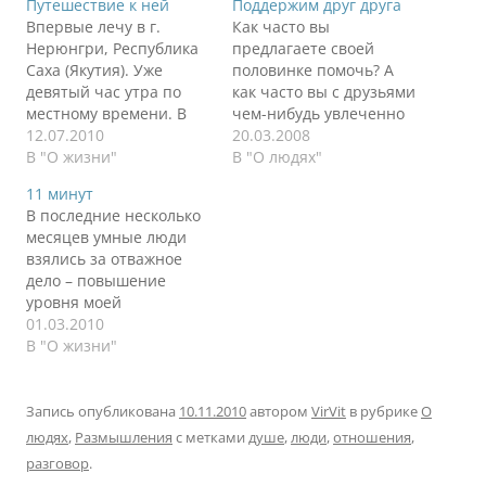
Путешествие к ней
Поддержим друг друга
Впервые лечу в г.
Как часто вы
Нерюнгри, Республика
предлагаете своей
Саха (Якутия). Уже
половинке помочь? А
девятый час утра по
как часто вы с друзьями
местному времени. В
чем-нибудь увлеченно
Москве третий час
12.07.2010
занимаетесь? Вам
20.03.2008
ночи. Самолеты
В "О жизни"
интересно? Вы
В "О людях"
стирают расстояния и
действительно хотите
11 минут
время. Здесь светло,
или для галочки? Если
В последние несколько
утро. Приятная
для галочки, то
месяцев умные люди
прохлада пробуждает
закройте этот материал
взялись за отважное
после семичасового
или передайте соседу.
дело – повышение
перелета. И уже вновь
Любой психолог скажет,
уровня моей
мы в самолете, пересев
что два человека
безграмотности.
01.03.2010
с большого боинга на
проживут вместе
Сначала я прочитал
В "О жизни"
малюсенький Ан-24.
дольше и счастливее,
«Сэнсэя» Анастасии
Через пару часов…
если у них будет
Новых, сегодня в
общая…
самолете закончил
Запись опубликована
10.11.2010
автором
VirVit
в рубрике
О
читать «Одиннадцать
людях
,
Размышления
с метками
душе
,
люди
,
отношения
,
минут» Пауло Коэльо. В
разговор
.
свое время мама и