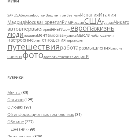
МЕТКИ
Италия
Испания
USA
SAP
Бостон
Вашингтон
Вьетнам
Берлин
США
Москва
Мадрид
Рим
Чикаго
Норвегия
Россия
Турция
европа
жизнь
авто
впервые
деньги
горы
дом
люди
мечта
мысли
москва
музыка
машина
наблюдения
настроение
отношения
парк
опыт
полет
путешествия
работа
размышления
самолет
фото
я
советы
чехия
эмоции
фотоотчет
РУБРИКИ
Мечты
(39)
О жизни
(125)
О людях
(97)
Об информационных технологиях
(31)
Обо мне
(237)
Дневник
(99)
Путешествия
(326)