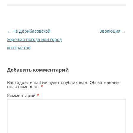
бабушка говорили мне,
что нужно развиваться
гармонично, а именно
творчески и
технически. Но
Навигация
←
На Дерибасовской
Эволюция
→
получилось так,…
по
хорошая погода или город
записям
контрастов
Добавить комментарий
Ваш адрес email не будет опубликован.
Обязательные
поля помечены
*
Комментарий
*