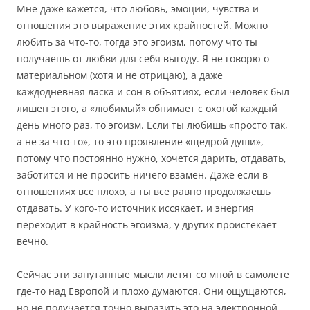
Мне даже кажется, что любовь, эмоции, чувства и
отношения это выражение этих крайностей. Можно
любить за что-то, тогда это эгоизм, потому что ты
получаешь от любви для себя выгоду. Я не говорю о
материальном (хотя и не отрицаю), а даже
каждодневная ласка и сон в объятиях, если человек был
лишен этого, а «любимый» обнимает с охотой каждый
день много раз, то эгоизм. Если ты любишь «просто так,
а не за что-то», то это проявление «щедрой души»,
потому что постоянно нужно, хочется дарить, отдавать,
заботится и не просить ничего взамен. Даже если в
отношениях все плохо, а ты все равно продолжаешь
отдавать. У кого-то источник иссякает, и энергия
переходит в крайность эгоизма, у других проистекает
вечно.
Сейчас эти запутанные мысли летят со мной в самолете
где-то над Европой и плохо думаются. Они ощущаются,
но не получается точно выразить это на электронной