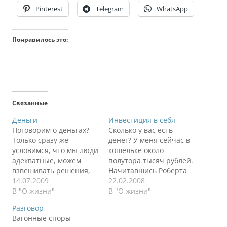
Pinterest
Telegram
WhatsApp
Понравилось это:
Связанные
Деньги
Инвестиция в себя
Поговорим о деньгах?
Сколько у вас есть
Только сразу же
денег? У меня сейчас в
условимся, что мы люди
кошельке около
адекватные, можем
полутора тысяч рублей.
взвешивать решения,
Начитавшись Роберта
следуем логике и
14.07.2009
Киосаки в голове
22.02.2008
интуиции, эмоции в
В "О жизни"
крутиться мысль: куда
В "О жизни"
части жизненных
вложить, где
Разговор
целеполаганий нам
обогатиться. Хочу
Вагонные споры -
чужды. Мы трезво
вложить рубль и