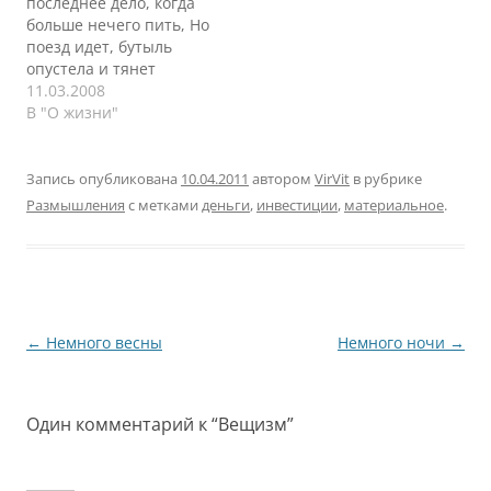
последнее дело, когда
оцениваем ситуацию
получить два. А кто не
больше нечего пить, Но
вчера, сегодня, себя в
хочет? В голове
поезд идет, бутыль
этой ситуации и
всплывают рекламные
опустела и тянет
проецируем свое я на
щиты на улицах: ПИФы,
поговорить. И двое
11.03.2008
завтра с большой долей
акции, Форекс,
сошлись не на страх, а
В "О жизни"
скепсиса. С чего баня
банковские депозиты.
на совесть, Колеса
упала? Причин…
Глаза машинально
прогнали сон. Один
ищут…
говорил наша жизнь это
Запись опубликована
10.04.2011
автором
VirVit
в рубрике
поезд, другой говорил -
Размышления
с метками
деньги
,
инвестиции
,
материальное
.
перрон. Машина
времени «Разговор в
поезде». Так поезд или
перрон? Именно
сейчас…
Навигация
←
Немного весны
Немного ночи
→
по
записям
Один комментарий к “
Вещизм
”