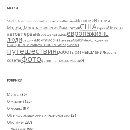
МЕТКИ
Италия
Испания
USA
SAP
Бостон
Вашингтон
Вьетнам
Берлин
США
Москва
Мадрид
Рим
Чикаго
Норвегия
Россия
Турция
европа
жизнь
авто
впервые
деньги
горы
дом
люди
мечта
мысли
москва
музыка
машина
наблюдения
настроение
отношения
парк
опыт
полет
путешествия
работа
размышления
самолет
фото
я
советы
чехия
эмоции
фотоотчет
РУБРИКИ
Мечты
(39)
О жизни
(125)
О людях
(97)
Об информационных технологиях
(31)
Обо мне
(237)
Дневник
(99)