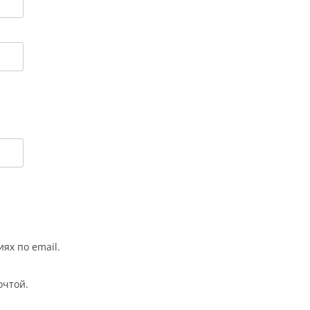
ях по email.
очтой.