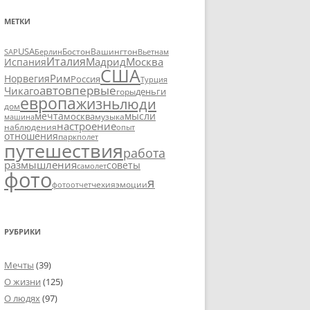
МЕТКИ
USA
SAP
Бостон
Вашингтон
Вьетнам
Берлин
Италия
Москва
Мадрид
Испания
США
Рим
Норвегия
Россия
Турция
авто
впервые
Чикаго
деньги
горы
европа
жизнь
люди
дом
мечта
мысли
москва
музыка
машина
настроение
наблюдения
опыт
отношения
парк
полет
путешествия
работа
размышления
советы
самолет
фото
я
чехия
эмоции
фотоотчет
РУБРИКИ
Мечты
(39)
О жизни
(125)
О людях
(97)