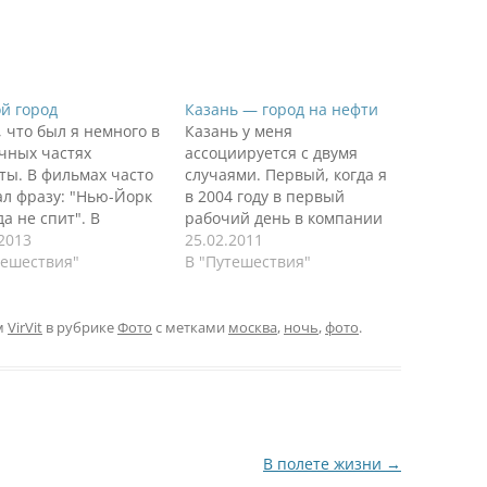
й город
Казань — город на нефти
, что был я немного в
Казань у меня
чных частях
ассоциируется с двумя
ты. В фильмах часто
случаями. Первый, когда я
л фразу: "Нью-Йорк
в 2004 году в первый
а не спит". В
рабочий день в компании
е-пять утра я не
.2013
БЛОК (где я начал изучать
25.02.2011
по городу, но до двух
тешествия"
SAP ERP) отпросился на
В "Путешествия"
точно никто не спит.
семинар Microsoft. Жутко
нно один район -
краснел и бледнел в
 Square. В
кабинете кадровой службы,
м
VirVit
в рубрике
Фото
с метками
москва
,
ночь
,
фото
.
ственнскую ночь мы
когда отпрашивался.
лись поснимать
Съездил откровенно
 со стороны…
неудачно - не спал ночь в
электричке, не…
В полете жизни
→