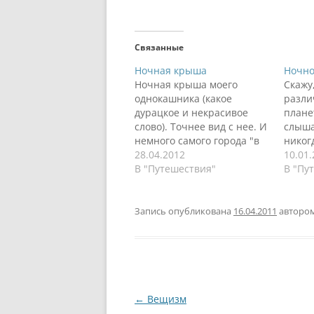
Связанные
Ночная крыша
Ночно
Ночная крыша моего
Скажу
однокашника (какое
разли
дурацкое и некрасивое
плане
слово). Точнее вид с нее. И
слыша
немного самого города "в
никогд
ночи":
28.04.2012
четыр
10.01
В "Путешествия"
гулял 
В "Пу
ночи 
А име
Times
Запись опубликована
16.04.2011
авторо
рожде
выбра
город
Навигация
←
Вещизм