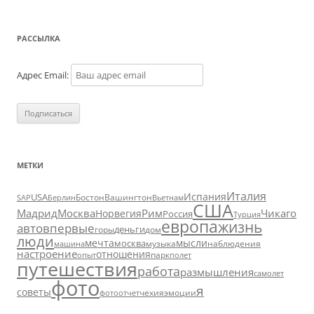
РАССЫЛКА
Адрес Email:
МЕТКИ
Италия
Испания
USA
SAP
Бостон
Вашингтон
Вьетнам
Берлин
США
Москва
Мадрид
Рим
Чикаго
Норвегия
Россия
Турция
европа
жизнь
авто
впервые
деньги
горы
дом
люди
мечта
мысли
москва
музыка
машина
наблюдения
настроение
отношения
парк
опыт
полет
путешествия
работа
размышления
самолет
фото
я
советы
чехия
эмоции
фотоотчет