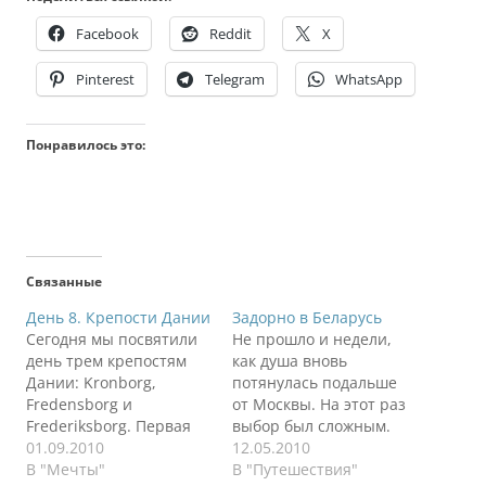
Facebook
Reddit
X
Pinterest
Telegram
WhatsApp
Понравилось это:
Связанные
День 8. Крепости Дании
Задорно в Беларусь
Сегодня мы посвятили
Не прошло и недели,
день трем крепостям
как душа вновь
Дании: Kronborg,
потянулась подальше
Fredensborg и
от Москвы. На этот раз
Frederiksborg. Первая
выбор был сложным.
крепость Кронборг
01.09.2010
Либо в Новгород
12.05.2010
находится на
В "Мечты"
Великий, либо в
В "Путешествия"