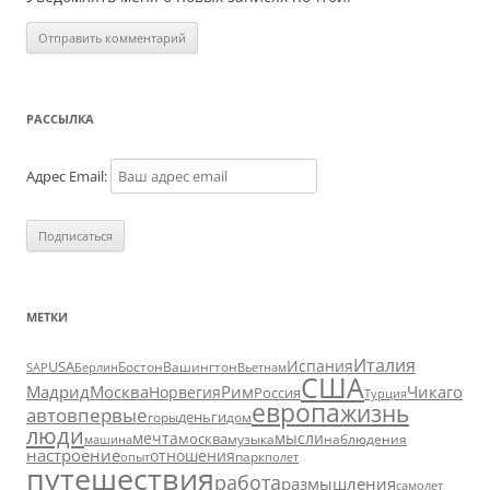
РАССЫЛКА
Адрес Email:
МЕТКИ
Италия
Испания
USA
SAP
Бостон
Вашингтон
Вьетнам
Берлин
США
Москва
Мадрид
Рим
Чикаго
Норвегия
Россия
Турция
европа
жизнь
авто
впервые
деньги
горы
дом
люди
мечта
мысли
москва
музыка
машина
наблюдения
настроение
отношения
парк
опыт
полет
путешествия
работа
размышления
самолет