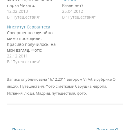
парка Чикаго.
Разве нет?
12.02.2013
25.04.2012
В "Путешествия"
В "Путешествия"
Институт Сервантеса
Совершенно случайно
мимо проходили.
Красиво получилось, на
мой взгляд. Фото:
22.12.2011
В "Путешествия"
Запись опубликована
16.12.2011
автором
VirVit
в рубрике
О
людях
,
Путешествия
,
Фото
с метками
бабушка
,
европа
,
Испания
,
люди
,
Мадрид
,
путешествия
,
фото
.
Навигация
←
Прадо
Поиграем?
→