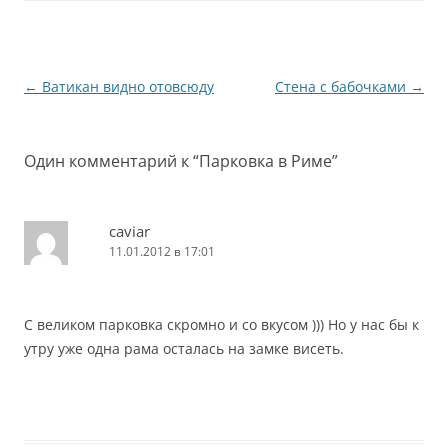
что только приехал из
другой страны, изучаю
местность,…
Навигация
←
Ватикан видно отовсюду
Стена с бабочками
→
по
записям
Один комментарий к “
Парковка в Риме
”
caviar
11.01.2012 в 17:01
С великом парковка скромно и со вкусом ))) Но у нас бы к
утру уже одна рама осталась на замке висеть.