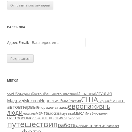
РАССЫЛКА
Адрес Email:
МЕТКИ
Италия
Испания
USA
SAP
Бостон
Вашингтон
Вьетнам
Берлин
США
Москва
Мадрид
Рим
Чикаго
Норвегия
Россия
Турция
европа
жизнь
авто
впервые
деньги
горы
дом
люди
мечта
мысли
москва
музыка
машина
наблюдения
настроение
отношения
парк
опыт
полет
путешествия
работа
размышления
самолет