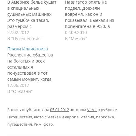
В Америке белье сушат
Навигатор опять не
в специальных
подвел. Доехали
сушильных машинах.
вовремя, как он и
Это тумбочка такая,
показывал. Выехали из
размером с
Копенгагена в 9:30, в
обыкновенную
27.02.2012
17:00 были на месте.
02.09.2010
стиральную машину, но
В "Путешествия"
Что хотелось бы
В "Мечты"
она только сушить
отметить. Врут все, что
Пляжи Иллионоиса
умеет и ничего более.
европейцы соблюдают
Расслоение общества
Это чтобы белье не
правила дорожного
на богатых и всех
развешивать на
движения. Нарушают
остальных я
веревочках. А в Риме
только так. Как
почувствовал в тот
сушат вот так.
скоростной режим, так
самый момент, когда
и элементарные
повернул на парковку
17.06.2017
развороты через
на пляж, где милая
В "О жизни"
сплошные линии.
студенточка спросила
Граница Дания –
мое водительское
Германия прошла…
удостоверение. Без
Запись опубликована
05.01.2012
автором
VirVit
в рубрике
задней мысли (да и
Путешествия
,
Фото
с метками
европа
,
Италия
,
парковка
,
передней мысли тоже
путешествия
,
Рим
,
фото
.
не могло быть в тот
момент) я объяснил,