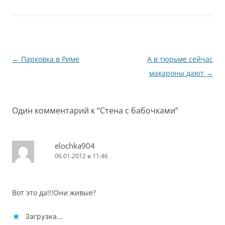
Навигация
←
Парковка в Риме
А в тюрьме сейчас
по
макароны дают
→
записям
Один комментарий к “
Стена с бабочками
”
elochka904
06.01.2012 в 11:46
Вот это да!!!Они живые?
Загрузка...