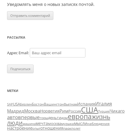
Уведомлять меня о новых записях почтой.
РАССЫЛКА
Адрес Email:
МЕТКИ
Италия
Испания
USA
SAP
Бостон
Вашингтон
Вьетнам
Берлин
США
Москва
Мадрид
Рим
Чикаго
Норвегия
Россия
Турция
европа
жизнь
авто
впервые
деньги
горы
дом
люди
мечта
мысли
москва
музыка
машина
наблюдения
настроение
отношения
парк
опыт
полет