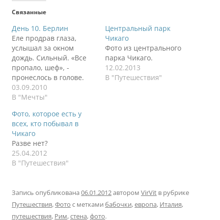
Связанные
День 10. Берлин
Центральный парк
Еле продрав глаза,
Чикаго
услышал за окном
Фото из центрального
дождь. Сильный. «Все
парка Чикаго.
пропало, шеф», -
12.02.2013
пронеслось в голове.
В "Путешествия"
Заснул еще на полчаса.
03.09.2010
Через час встал и
В "Мечты"
пошел завтракать. Куча
Фото, которое есть у
народа в ресторане.
всех, кто побывал в
Завтрак приятно
Чикаго
удивил. Он был куда
Разве нет?
лучше, разнообразнее
25.04.2012
и интереснее, чем во
В "Путешествия"
всех предыдущих
отелях. Столы были
красиво накрыты.
Запись опубликована
06.01.2012
автором
VirVit
в рубрике
Приятные мелочи.…
Путешествия
,
Фото
с метками
бабочки
,
европа
,
Италия
,
путешествия
,
Рим
,
стена
,
фото
.