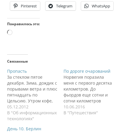
Pinterest
Telegram
WhatsApp
Понравилось это:
Загрузка…
Связанные
Пропасть
По дороге очарований
За стеклом пятое
Норвегия поразила
декабря. Зима, дождик с
меня с первого десятка
порывами ветра и плюс
километров. До
пятнадцать по
фьордов еще сотни и
Цельсию. Утром кофе,
сотни километров
солнышко и отличная
05.12.2012
прожженой резины,
10.06.2016
музыка. Моя жизнь
В "Об информационных
тонких изгибов,
В "Путешествия"
начинает наполняться
технологиях"
безумных тоннелей, а
смыслом. Многое
здесь неописуемая
День 10. Берлин
случилось за последний
красота. Вы не