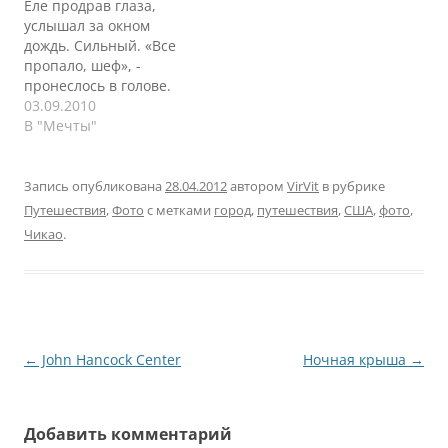
Еле продрав глаза,
год, но сегодя мы
находите это отличным
услышал за окном
поговорим о другом. У
местом для завтрака? Я
дождь. Сильный. «Все
меня есть "волшебный
купил чашку кофе и
пропало, шеф», -
файлик", многие о нем
потратил пять минут на
пронеслось в голове.
слышали, куда я
созерцание. Это была
Заснул еще на полчаса.
03.09.2010
записываю идеи по…
суббота, и внизу уже
Через час встал и
В "Мечты"
копошилась пара…
пошел завтракать. Куча
народа в ресторане.
Завтрак приятно
Запись опубликована
28.04.2012
автором
VirVit
в рубрике
удивил. Он был куда
Путешествия
,
Фото
с метками
город
,
путешествия
,
США
,
фото
,
лучше, разнообразнее
Чикао
.
и интереснее, чем во
всех предыдущих
отелях. Столы были
красиво накрыты.
Приятные мелочи.…
Навигация
←
John Hancock Center
Ночная крыша
→
по
записям
Добавить комментарий