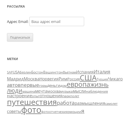
РАССЫЛКА
Адрес Email:
МЕТКИ
Италия
Испания
USA
SAP
Бостон
Вашингтон
Вьетнам
Берлин
США
Москва
Мадрид
Рим
Чикаго
Норвегия
Россия
Турция
европа
жизнь
авто
впервые
деньги
горы
дом
люди
мечта
мысли
москва
музыка
машина
наблюдения
настроение
отношения
парк
опыт
полет
путешествия
работа
размышления
самолет
фото
я
советы
чехия
эмоции
фотоотчет