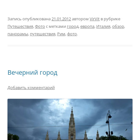
Запись опубликована
21.01.2012
автором
VirVit
в рубрике
Путешествия
,
Фото
с метками
город
,
европа
,
Италия
,
обзор
,
панорамы
,
путешествия
,
Рим
,
фото
.
Вечерний город
Добавить комментарий