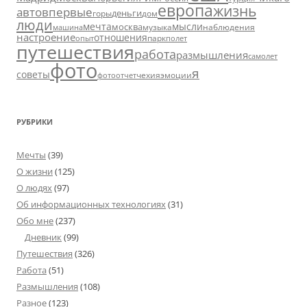
европа
жизнь
авто
впервые
деньги
горы
дом
люди
мечта
мысли
москва
музыка
машина
наблюдения
настроение
отношения
парк
опыт
полет
путешествия
работа
размышления
самолет
фото
я
советы
чехия
эмоции
фотоотчет
РУБРИКИ
Мечты
(39)
О жизни
(125)
О людях
(97)
Об информационных технологиях
(31)
Обо мне
(237)
Дневник
(99)
Путешествия
(326)
Работа
(51)
Размышления
(108)
Разное
(123)