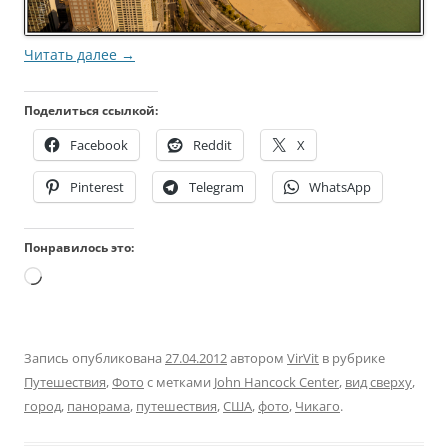
Читать далее
→
Поделиться ссылкой:
Facebook
Reddit
X
Pinterest
Telegram
WhatsApp
Понравилось это:
Загрузка…
Запись опубликована
27.04.2012
автором
VirVit
в рубрике
Путешествия
,
Фото
с метками
John Hancock Center
,
вид сверху
,
город
,
панорама
,
путешествия
,
США
,
фото
,
Чикаго
.