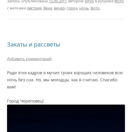
Запись опубликована
15.09.2011
автором
VirVit
в рубрике
Фото
с метками
Австрия
,
Вена
,
вечер
,
город
,
ночь
,
фото
.
Закаты и рассветы
Добавить комментарий
Ради этих кадров я мучил троих хороших человеков всю
ночь без сна. Но, мы молодцы, как я считаю. Спасибо
вам!
Город Череповец!