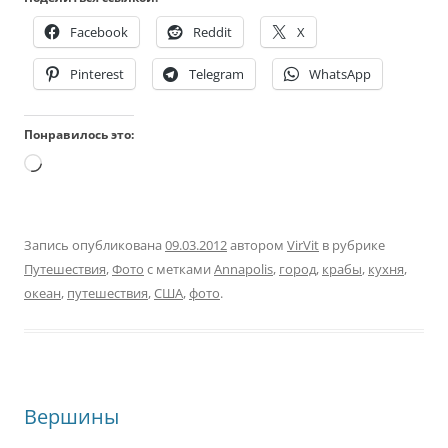
Facebook
Reddit
X
Pinterest
Telegram
WhatsApp
Понравилось это:
Загрузка…
Запись опубликована
09.03.2012
автором
VirVit
в рубрике
Путешествия
,
Фото
с метками
Annapolis
,
город
,
крабы
,
кухня
,
океан
,
путешествия
,
США
,
фото
.
Вершины