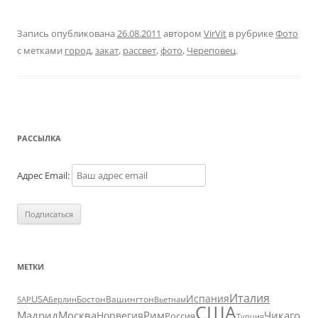
Запись опубликована
26.08.2011
автором
VirVit
в рубрике
Фото
с метками
город
,
закат
,
рассвет
,
фото
,
Череповец
.
РАССЫЛКА
Адрес Email:
МЕТКИ
Италия
Испания
USA
SAP
Бостон
Вашингтон
Вьетнам
Берлин
США
Москва
Мадрид
Рим
Чикаго
Норвегия
Россия
Турция