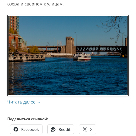
озера и свернем к улицам.
Читать далее
→
Поделиться ссылкой:
Facebook
Reddit
X