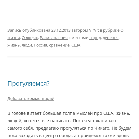
Запись опубликована
23.12.2013
автором
VirVit
в рубрике
О
жизни
,
О людях
,
Размышления
с метками
город
,
деревня
,
жизнь
,
люди
,
Россия
,
сравнение
,
США
.
Прогуляемся?
Добавить комментарий
В голове витает большая толпа мыслей про США, жизнь,
людей, хочется все написать. Пока я устаканиваю
самого себя, предлагаю прогуляться по Чикаго. Не будем
пока заходить в центр города, а пройдемся также вдоль