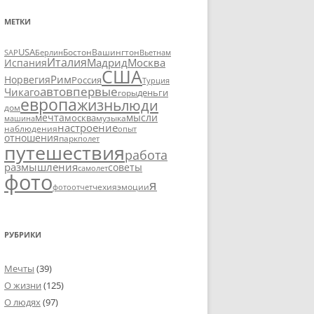
МЕТКИ
USA
SAP
Бостон
Вашингтон
Вьетнам
Берлин
Италия
Москва
Мадрид
Испания
США
Рим
Норвегия
Россия
Турция
авто
впервые
Чикаго
деньги
горы
европа
жизнь
люди
дом
мечта
мысли
москва
музыка
машина
настроение
наблюдения
опыт
отношения
парк
полет
путешествия
работа
размышления
советы
самолет
фото
я
чехия
эмоции
фотоотчет
РУБРИКИ
Мечты
(39)
О жизни
(125)
О людях
(97)