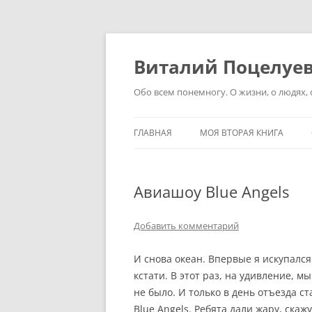
Перейти
к
содержимому
Виталий Поцелуе
Обо всем понемногу. О жизни, о людях, о
ГЛАВНАЯ
МОЯ ВТОРАЯ КНИГА
Авиашоу Blue Angels
Добавить комментарий
И снова океан. Впервые я искупался
кстати. В этот раз, на удивление, м
не было. И только в день отъезда 
Blue Angels. Ребята дали жару, скаж