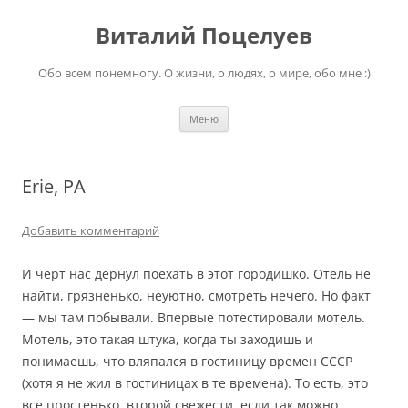
Перейти
к
Виталий Поцелуев
содержимому
Обо всем понемногу. О жизни, о людях, о мире, обо мне :)
Меню
Erie, PA
Добавить комментарий
И черт нас дернул поехать в этот городишко. Отель не
найти, грязненько, неуютно, смотреть нечего. Но факт
— мы там побывали. Впервые потестировали мотель.
Мотель, это такая штука, когда ты заходишь и
понимаешь, что вляпался в гостиницу времен СССР
(хотя я не жил в гостиницах в те времена). То есть, это
все простенько, второй свежести, если так можно