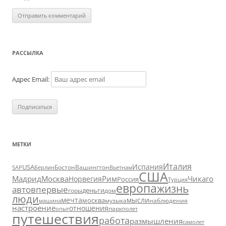
РАССЫЛКА
Адрес Email:
МЕТКИ
Италия
Испания
USA
SAP
Бостон
Вашингтон
Вьетнам
Берлин
США
Москва
Мадрид
Рим
Чикаго
Норвегия
Россия
Турция
европа
жизнь
авто
впервые
деньги
горы
дом
люди
мечта
мысли
москва
музыка
машина
наблюдения
настроение
отношения
парк
опыт
полет
путешествия
работа
размышления
самолет