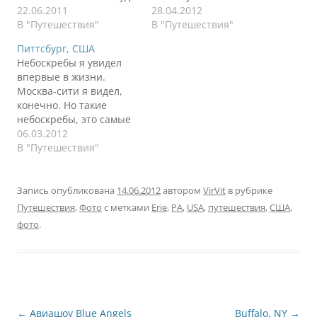
ехать, но раз
22.06.2011
самого себя, предлагаю
28.04.2012
предложили, то почему
В "Путешествия"
прогуляться по Чикаго.
В "Путешествия"
бы и не скататься. Визы
Не будем пока заходить
Питтсбург, США
делались не без
в центр города, а
Небоскребы я увидел
приключений. В брони
пройдемся также вдоль
впервые в жизни.
на booking.com не
озера и свернем к
Москва-сити я видел,
спрашивают номер
улицам. Спасатели
конечно. Но такие
паспорта и дату
увидели меня с
небоскребы, это самые
рождения всех
фотоаппаратом и
небоскребистые
06.03.2012
проживающих, а
весело поздоровались.
небоскребы. Боюсь
В "Путешествия"
визовый центр…
Вспомнил, как в
представить, что же в
Москве…
Нью-Йорке и Дубае.
Выходишь в центре
Запись опубликована
14.06.2012
автором
VirVit
в рубрике
города из машины и
Путешествия
,
Фото
с метками
Erie
,
PA
,
USA
,
путешествия
,
США
,
плюнуть некуда - одни
фото
.
скребущие небо здания.
Второе, что сразу
бросилось в глаза при
въезде в город, это…
Навигация
←
Авиашоу Blue Angels
Buffalo, NY
→