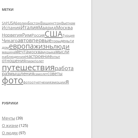
МЕТКИ
USA
SAP
Бостон
Вашингтон
Вьетнам
Берлин
Италия
Москва
Мадрид
Испания
США
Рим
Норвегия
Россия
Турция
авто
впервые
Чикаго
деньги
горы
европа
жизнь
люди
дом
мечта
мысли
москва
музыка
машина
настроение
наблюдения
опыт
отношения
парк
полет
путешествия
работа
размышления
советы
самолет
фото
я
чехия
эмоции
фотоотчет
РУБРИКИ
Мечты
(39)
О жизни
(125)
О людях
(97)