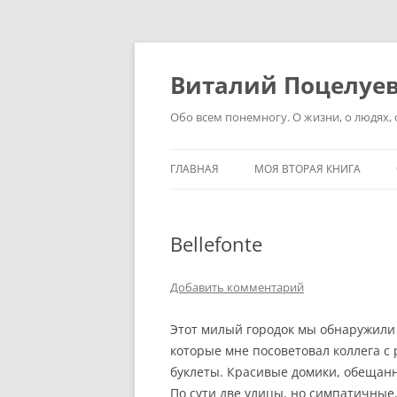
Перейти
к
содержимому
Виталий Поцелуе
Обо всем понемногу. О жизни, о людях, о
ГЛАВНАЯ
МОЯ ВТОРАЯ КНИГА
Bellefonte
Добавить комментарий
Этот милый городок мы обнаружили
которые мне посоветовал коллега с 
буклеты. Красивые домики, обещанн
По сути две улицы, но симпатичные.