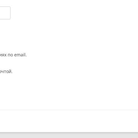
ях по email.
очтой.