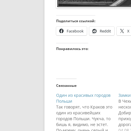
Поделиться ссылкой:
Facebook
Reddit
X
Понравилось это:
Связанные
Один из красивых городов
Замки
Польши
В Чех
Так говорят, что Краков это
неско
один из красивейших
Добир
городов Польши. Чукча, то
прихо
бишь я, видимо, не эстет.
дорог
По-моему, очень серый и
посмо
04.08