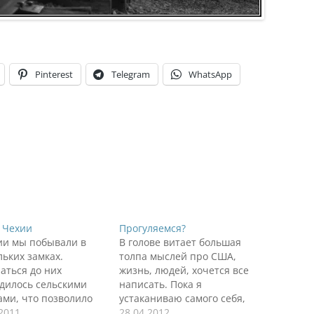
Pinterest
Telegram
WhatsApp
 Чехии
Прогуляемся?
ии мы побывали в
В голове витает большая
льких замках.
толпа мыслей про США,
аться до них
жизнь, людей, хочется все
дилось сельскими
написать. Пока я
ами, что позволило
устаканиваю самого себя,
треть на эту страну и
.2011
предлагаю прогуляться по
28.04.2012