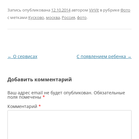
машиностроении 2010".
Так красиво звучит, что
Запись опубликована
12.10.2014
автором
VirVit
в рубрике
Фото
сразу захотелось встать
с метками
Кусково
,
москва
,
Россия
,
фото
.
и поехать. Благо, что
близилась ночь. Форум
для простых смертных
открыт два дня 3-4
июля. Так как на…
Навигация
←
О сервисах
С появлением ребенка
→
по
записям
Добавить комментарий
Ваш адрес email не будет опубликован.
Обязательные
поля помечены
*
Комментарий
*