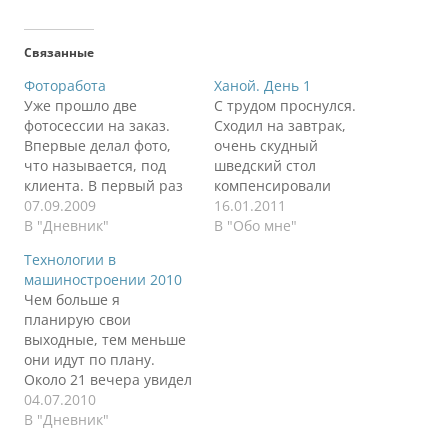
Связанные
Фоторабота
Ханой. День 1
Уже прошло две
С трудом проснулся.
фотосессии на заказ.
Сходил на завтрак,
Впервые делал фото,
очень скудный
что называется, под
шведский стол
клиента. В первый раз
компенсировали
фотографировал милую
07.09.2009
очаровательными
16.01.2011
пару, в этот раз
В "Дневник"
улыбками и бесплатным
В "Обо мне"
симпатичную девушку и
завтраком на выбор из
Технологии в
красавца молодого
меню (9 видов завтрака,
машиностроении 2010
человека. Вымотался в
успею все
Чем больше я
ноль, не думал, что
попробовать). Вернулся
планирую свои
нажимание на кнопку
в номер, а там уже
выходные, тем меньше
спуска затвора может
убираются. Не успел
они идут по плану.
так расходовать силы.
выйти, что называется.
Около 21 вечера увидел
Еще лучше стал
И на меня ноль
в интернете рекламу
04.07.2010
понимать, что все
внимания, только
международного
В "Дневник"
легко…
здравствуйте и милая
форума "Технологии в
улыбка. Ладно хоть…