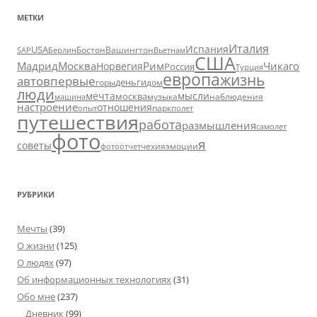
МЕТКИ
Италия
Испания
USA
SAP
Бостон
Вашингтон
Вьетнам
Берлин
США
Москва
Мадрид
Рим
Чикаго
Норвегия
Россия
Турция
европа
жизнь
авто
впервые
деньги
горы
дом
люди
мечта
мысли
москва
музыка
машина
наблюдения
настроение
отношения
парк
опыт
полет
путешествия
работа
размышления
самолет
фото
я
советы
чехия
эмоции
фотоотчет
РУБРИКИ
Мечты
(39)
О жизни
(125)
О людях
(97)
Об информационных технологиях
(31)
Обо мне
(237)
Дневник
(99)