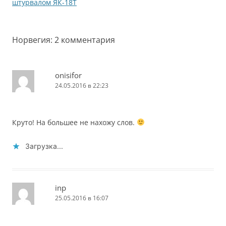
по
штурвалом ЯК-18Т
записям
Норвегия
: 2 комментария
onisifor
24.05.2016 в 22:23
Круто! На большее не нахожу слов.
Загрузка...
inp
25.05.2016 в 16:07