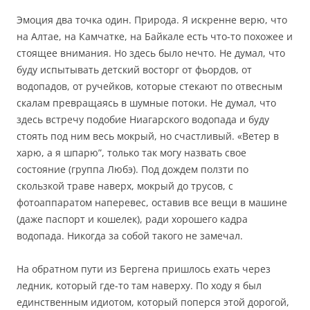
Эмоция два точка один. Природа. Я искренне верю, что
на Алтае, на Камчатке, на Байкале есть что-то похожее и
стоящее внимания. Но здесь было нечто. Не думал, что
буду испытывать детский восторг от фьордов, от
водопадов, от ручейков, которые стекают по отвесным
скалам превращаясь в шумные потоки. Не думал, что
здесь встречу подобие Ниагарского водопада и буду
стоять под ним весь мокрый, но счастливый. «Ветер в
харю, а я шпарю”, только так могу назвать свое
состояние (группа Любэ). Под дождем ползти по
скользкой траве наверх, мокрый до трусов, с
фотоаппаратом наперевес, оставив все вещи в машине
(даже паспорт и кошелек), ради хорошего кадра
водопада. Никогда за собой такого не замечал.
На обратном пути из Бергена пришлось ехать через
ледник, который где-то там наверху. По ходу я был
единственным идиотом, который поперся этой дорогой,