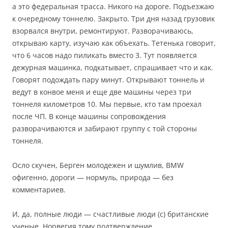
а это федеральная трасса. Никого на дороге. Подъезжаю
к очередному тоннелю. Закрыто. Три дня назад грузовик
взорвался внутри, ремонтируют. Разворачиваюсь,
открываю карту, изучаю как объехать. Тетенька говорит,
что 6 часов надо пиликать вместо 3. Тут появляется
дежурная машинка, подкатывает, спрашивает что и как.
Говорят подождать пару минут. Открывают тоннель и
ведут в конвое меня и еще две машины через три
тоннеля километров 10. Мы первые, кто там проехал
после ЧП. В конце машины сопровождения
разворачиваются и забирают группу с той стороны
тоннеля.
Осло скучен, Берген молодежен и шумлив, BMW
офигенно, дороги — нормуль, природа — без
комментариев.
И, да, полные люди — счастливые люди (с) британские
ученые. Норвегия тому подтверждение.