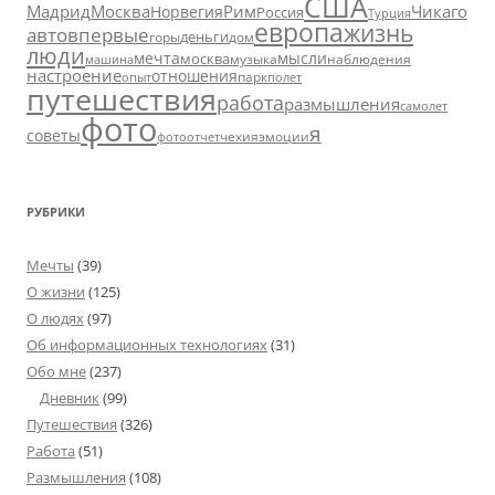
США
Москва
Мадрид
Рим
Чикаго
Норвегия
Россия
Турция
европа
жизнь
авто
впервые
деньги
горы
дом
люди
мечта
мысли
москва
музыка
машина
наблюдения
настроение
отношения
парк
опыт
полет
путешествия
работа
размышления
самолет
фото
я
советы
чехия
эмоции
фотоотчет
РУБРИКИ
Мечты
(39)
О жизни
(125)
О людях
(97)
Об информационных технологиях
(31)
Обо мне
(237)
Дневник
(99)
Путешествия
(326)
Работа
(51)
Размышления
(108)