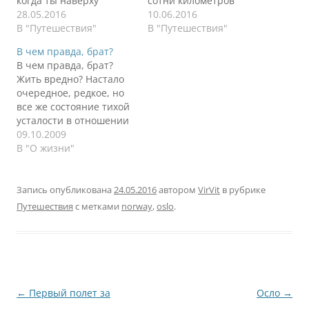
когда ты наверху
сотни километров
видишь такую красоту,
28.05.2016
прожженой резины,
10.06.2016
а спускаешься и
В "Путешествия"
тонких изгибов,
В "Путешествия"
попадаешь в угрюмый
безумных тоннелей, а
В чем правда, брат?
Осло. Когда в гугле
здесь неописуемая
В чем правда, брат?
пишешь слово
красота. Вы не
Жить вредно? Настало
"Норвегия",
находите это отличным
очередное, редкое, но
переключаешься на
местом для завтрака? Я
все же состояние тихой
закладку "Картинки", то
купил чашку кофе и
усталости в отношении
челюсть медленно
потратил пять минут на
всего, что движется.
09.10.2009
сползает под стол.
созерцание. Это была
Лучше замереть,
В "О жизни"
Повторюсь, но я давно
суббота, и внизу уже
застыть и переждать
не испытывал таких
копошилась пара…
ситуацию. Лоб
эмоций от созерцания
начинает трещать, а
Запись опубликована
24.05.2016
автором
VirVit
в рубрике
природы,…
стена не шелохнется.
Путешествия
с метками
norway
,
oslo
.
Люди остаются
неизменными, а Земля
вертится. Солнце греет,
а ледники тают. Ничего
не меняется в нас,
совсем…
Навигация
←
Первый полет за
Осло
→