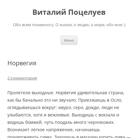
Перейти
к
Виталий Поцелуев
содержимому
Обо всем понемногу. О жизни, о людях, о мире, обо мне :)
Меню
Норвегия
2 комментария
Пролетели выходные. Норвегия удивительная страна,
как бы банально это ни звучало. Приезжаешь в Осло,
оглядываешься вокруг: хмуро, серо, дожди, люди не
улыбаются, хотя и вежливые. Выходишь с вокзала и
видишь бомжей, чуть поодаль много чернокожих.
Возникает легкое напряжение, начинаешь
придерживать сумку. Заходишь в магазин купить пива —