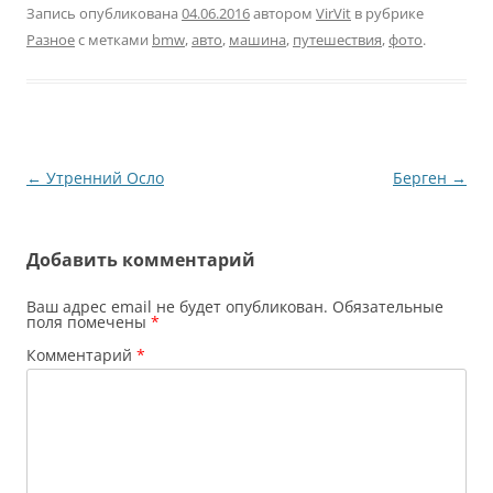
Запись опубликована
04.06.2016
автором
VirVit
в рубрике
безопасность очень
Разное
с метками
bmw
,
авто
,
машина
,
путешествия
,
фото
.
тонкая…
Навигация
←
Утренний Осло
Берген
→
по
записям
Добавить комментарий
Ваш адрес email не будет опубликован.
Обязательные
поля помечены
*
Комментарий
*