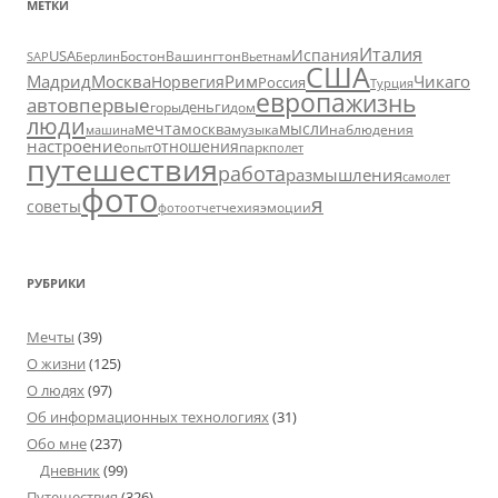
МЕТКИ
Италия
Испания
USA
SAP
Бостон
Вашингтон
Вьетнам
Берлин
США
Москва
Мадрид
Рим
Чикаго
Норвегия
Россия
Турция
европа
жизнь
авто
впервые
деньги
горы
дом
люди
мечта
мысли
москва
музыка
машина
наблюдения
настроение
отношения
парк
опыт
полет
путешествия
работа
размышления
самолет
фото
я
советы
чехия
эмоции
фотоотчет
РУБРИКИ
Мечты
(39)
О жизни
(125)
О людях
(97)
Об информационных технологиях
(31)
Обо мне
(237)
Дневник
(99)
Путешествия
(326)