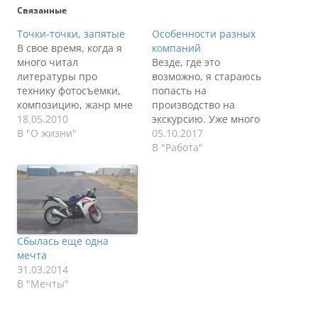
Связанные
Точки-точки, запятые
Особенности разных
В свое время, когда я
компаний
много читал
Везде, где это
литературы про
возможно, я стараюсь
технику фотосъемки,
попасть на
композицию, жанр мне
производство на
запомнилась одна
18.05.2010
экскурсию. Уже много
фраза: "У фотографов
В "О жизни"
где побывал, в
05.10.2017
есть негласное правило
основном на
В "Работа"
- всегда оборачивайся
производстве, в шахтах.
назад, ведь там тоже
Везде интересно,
могут быть прекрасные
многое сделано по-
сюжеты". Так
разному. Процессы как
случилось, что в своей
правило достаточно
жизни я всегда
одинаковые, ибо
Сбылась еще одна
оборачиваюсь прежде
сложно придумать
мечта
чем покинуть на
велосипед в индустрии,
31.03.2014
длительное время тот
а детали отличаются.
В "Мечты"
или…
Вот о деталях и
поговорим сегодня.
Информационная