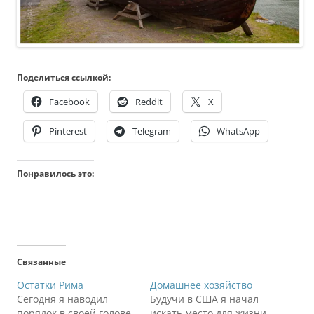
Поделиться ссылкой:
Facebook
Reddit
X
Pinterest
Telegram
WhatsApp
Понравилось это:
Связанные
Остатки Рима
Домашнее хозяйство
Сегодня я наводил
Будучи в США я начал
порядок в своей голове,
искать место для жизни.