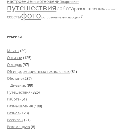
настроение
отношения
парк
опыт
полет
путешествия
работа
размышления
самолет
фото
я
советы
чехия
эмоции
фотоотчет
РУБРИКИ
Мечты
(39)
О жизни
(125)
О людях
(97)
Об информационных технологиях
(31)
Обо мне
(237)
Дневник
(99)
Путешествия
(326)
Работа
(51)
Размышления
(108)
Разное
(123)
Рассказы
(21)
Рекомендую
(8)