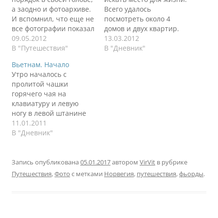
а заодно и фотоархиве.
Всего удалось
И вспомнил, что еще не
посмотреть около 4
все фотографии показал
домов и двух квартир.
из последней поездки.
09.05.2012
Квартиры здесь похожи
13.03.2012
А на этой картинке
В "Путешествия"
на наши люксы.
В "Дневник"
просто свет
Меньше 70-100 метров
Вьетнам. Начало
понравился. Красиво
площади я не видел.
Утро началось с
получилось, на мой
Дом, это дом. Может
пролитой чашки
взгляд. Немного жанра
быть большой, может
горячего чая на
(хотя не люблю такие
быть маленький.
клавиатуру и левую
фотографии, не
Счетчики
ногу в левой штанине
понимаю их).
электроэнергии для
пижамы. Стало немного
11.01.2011
домов стоят снаружи
горячо, и я подумал,
В "Дневник"
дома. Могу
что это такое начало
догадываться, что…
моего нового года.
Точнее последнего дня
Запись опубликована
05.01.2017
автором
VirVit
в рубрике
старого года. Написал
Путешествия
,
Фото
с метками
Норвегия
,
путешествия
,
фьорды
.
сухие остатки 2010 в
виде заметки на сайте.
Реакция знающих меня
людей неоднозначная.