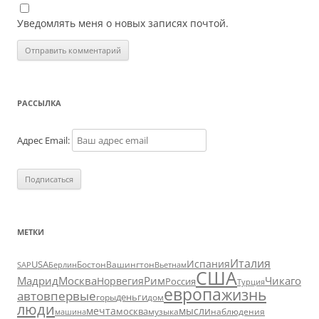
Уведомлять меня о новых записях почтой.
РАССЫЛКА
Адрес Email:
МЕТКИ
Италия
Испания
USA
SAP
Бостон
Вашингтон
Вьетнам
Берлин
США
Москва
Мадрид
Рим
Чикаго
Норвегия
Россия
Турция
европа
жизнь
авто
впервые
деньги
горы
дом
люди
мечта
мысли
москва
музыка
машина
наблюдения