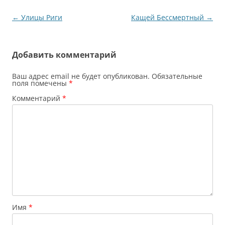
Новый год…
Навигация
←
Улицы Риги
Кащей Бессмертный
→
по
записям
Добавить комментарий
Ваш адрес email не будет опубликован.
Обязательные
поля помечены
*
Комментарий
*
Имя
*