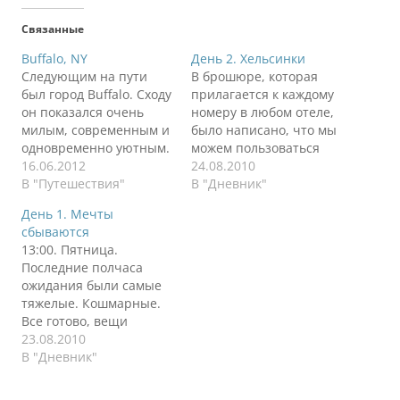
Связанные
Buffalo, NY
День 2. Хельсинки
Следующим на пути
В брошюре, которая
был город Buffalo. Сходу
прилагается к каждому
он показался очень
номеру в любом отеле,
милым, современным и
было написано, что мы
одновременно уютным.
можем пользоваться
Но мы только заскочили
16.06.2012
бассейном и сауной.
24.08.2010
на пляж сделать пару
В "Путешествия"
Причем бесплатно. Раз
В "Дневник"
снимков. На обратном
уплочено, то надо
День 1. Мечты
пути заехали
брать. Оделись (к
сбываются
посмотреть на музей
счастью я предупредил
13:00. Пятница.
военной техники,
всех взять с собой
Последние полчаса
малюсенький, но два
плавки и купальники) и
ожидания были самые
больших корабля и
поплыли. В смысле
тяжелые. Кошмарные.
подводная лодка не
пошли узнавать, как
Все готово, вещи
оставили нас
нам сием счастьем
упакованы, а ты ждешь
23.08.2010
равнодушными!
воспользоваться. На…
остальных.
В "Дневник"
Рекомендуется! Это вид
Долгожданный звонок,
с пляжа…
бросаешься к двери,