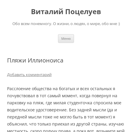
Перейти
к
Виталий Поцелуев
содержимому
Обо всем понемногу. О жизни, о людях, о мире, обо мне :)
Меню
Пляжи Иллионоиса
Добавить комментарий
Расслоение общества на богатых и всех остальных я
почувствовал в тот самый момент, когда повернул на
парковку на пляж, где милая студенточка спросила мое
водительское удостоверение. Без задней мысли (да и
передней мысли тоже не могло быть в тот момент) я
объяснил, что только приехал из другой страны, изучаю
местность, скоро получу права, а пока вот, возьмите мой