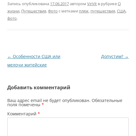
вещи в машину,
Запись опубликована
17.06.2017
автором
VirVit
в рубрике
О
похлопываешь себя по
жизни
,
Путешествия
,
Фото
с метками
пляж
,
путешествия
,
США
,
карманам – все на
фото
.
месте. Включаю музыку,
кондиционер, музыку
погромче. Делаю
глубокий вдох, выдох.
Ни пуха мне, а пошли
все к черту.…
Навигация
←
Особенности США или
Допустим?
→
по
мелочи житейские
записям
Добавить комментарий
Ваш адрес email не будет опубликован.
Обязательные
поля помечены
*
Комментарий
*