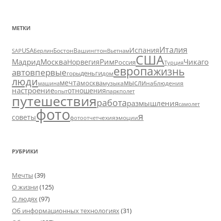
МЕТКИ
Италия
Испания
USA
SAP
Бостон
Вашингтон
Вьетнам
Берлин
США
Москва
Мадрид
Рим
Чикаго
Норвегия
Россия
Турция
европа
жизнь
авто
впервые
деньги
горы
дом
люди
мечта
мысли
москва
музыка
машина
наблюдения
настроение
отношения
парк
опыт
полет
путешествия
работа
размышления
самолет
фото
я
советы
чехия
эмоции
фотоотчет
РУБРИКИ
Мечты
(39)
О жизни
(125)
О людях
(97)
Об информационных технологиях
(31)