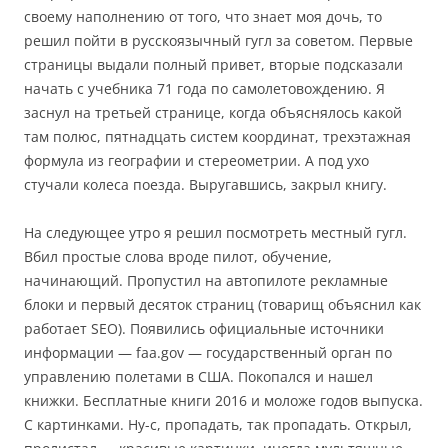
своему наполнению от того, что знает моя дочь, то
решил пойти в русскоязычный гугл за советом. Первые
страницы выдали полный привет, вторые подсказали
начать с учебника 71 года по самолетовождению. Я
заснул на третьей странице, когда объяснялось какой
там полюс, пятнадцать систем координат, трехэтажная
формула из географии и стереометрии. А под ухо
стучали колеса поезда. Выругавшись, закрыл книгу.
На следующее утро я решил посмотреть местный гугл.
Вбил простые слова вроде пилот, обучение,
начинающий. Пропустил на автопилоте рекламные
блоки и первый десяток страниц (товарищ объяснил как
работает SEO). Появились официальные источники
информации — faa.gov — государственный орган по
управлению полетами в США. Покопался и нашел
книжки. Бесплатные книги 2016 и моложе годов выпуска.
С картинками. Ну-с, пропадать, так пропадать. Открыл,