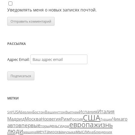
Уведомлять меня о новых записях почтой.
РАССЫЛКА
Адрес Email:
МЕТКИ
Италия
Испания
USA
SAP
Бостон
Вашингтон
Вьетнам
Берлин
США
Москва
Мадрид
Рим
Чикаго
Норвегия
Россия
Турция
европа
жизнь
авто
впервые
деньги
горы
дом
люди
мечта
мысли
москва
музыка
машина
наблюдения