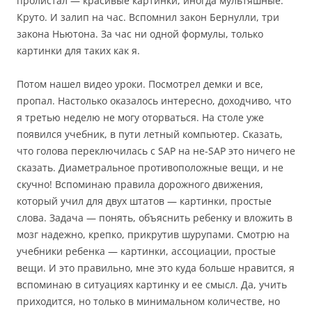
пролистал — красивые картинки, иногда мультяшные.
Круто. И залип на час. Вспомнил закон Бернулли, три
закона Ньютона. За час ни одной формулы, только
картинки для таких как я.
Потом нашел видео уроки. Посмотрел демки и все,
пропал. Настолько оказалось интересно, доходчиво, что
я третью неделю не могу оторваться. На столе уже
появился учебник, в пути летный компьютер. Сказать,
что голова переключилась с SAP на не-SAP это ничего не
сказать. Диаметральное противоположные вещи, и не
скучно! Вспоминаю правила дорожного движения,
который учил для двух штатов — картинки, простые
слова. Задача — понять, объяснить ребенку и вложить в
мозг надежно, крепко, прикрутив шурупами. Смотрю на
учебники ребенка — картинки, ассоциации, простые
вещи. И это правильно, мне это куда больше нравится, я
вспоминаю в ситуациях картинку и ее смысл. Да, учить
приходится, но только в минимальном количестве, но