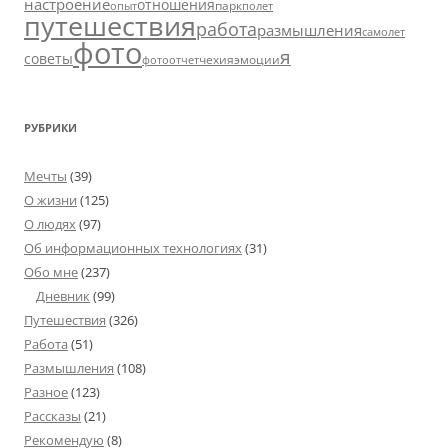
настроение
отношения
парк
опыт
полет
путешествия
работа
размышления
самолет
фото
я
советы
чехия
эмоции
фотоотчет
РУБРИКИ
Мечты
(39)
О жизни
(125)
О людях
(97)
Об информационных технологиях
(31)
Обо мне
(237)
Дневник
(99)
Путешествия
(326)
Работа
(51)
Размышления
(108)
Разное
(123)
Рассказы
(21)
Рекомендую
(8)