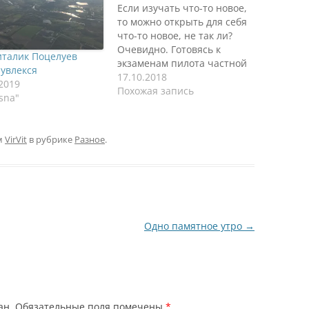
Если изучать что-то новое,
то можно открыть для себя
что-то новое, не так ли?
Очевидно. Готовясь к
италик Поцелуев
экзаменам пилота частной
 увлекся
авиации я открываю для
17.10.2018
.2019
себя новые области
Похожая запись
sna"
знаний, которые ранее
были недоступны. Точнее
появлялись вопросы, когда
м
VirVit
в рубрике
Разное
.
я садился в самолет и
наблюдал за всем
происходящим, но они
быстро отходили на…
Одно памятное утро
→
ан.
Обязательные поля помечены
*