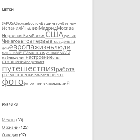
МЕТКИ
USA
SAP
Бостон
Вашингтон
Вьетнам
Берлин
Италия
Москва
Мадрид
Испания
США
Рим
Норвегия
Россия
Турция
авто
впервые
Чикаго
деньги
горы
европа
жизнь
люди
дом
мечта
мысли
москва
музыка
машина
настроение
наблюдения
опыт
отношения
парк
полет
путешествия
работа
размышления
советы
самолет
фото
я
чехия
эмоции
фотоотчет
РУБРИКИ
Мечты
(39)
О жизни
(125)
О людях
(97)