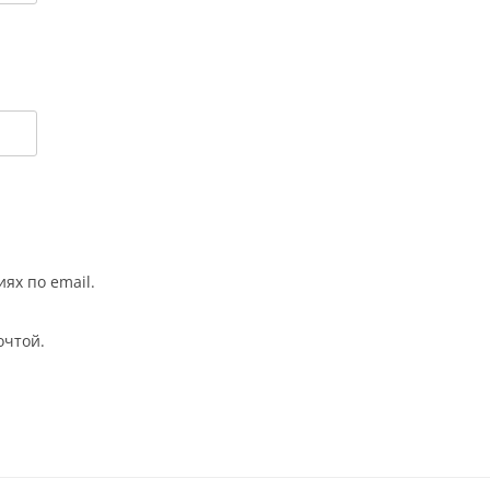
ях по email.
очтой.