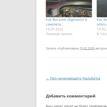
Как Виталик обделался в
Как В
самолете…
опять
16.07.2022
13.05
Похожая запись
В "ces
Запись опубликована
15.02.2020
авторо
Навигация
←
Про начинающего Youtube'ра
по
записям
Добавить комментарий
Ваш адрес email не будет опубликов