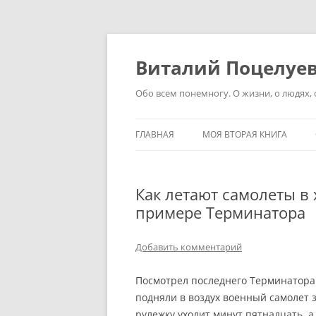
Перейти
к
содержимому
Виталий Поцелуе
Обо всем понемногу. О жизни, о людях, о
ГЛАВНАЯ
МОЯ ВТОРАЯ КНИГА
Как летают самолеты в
примере Терминатора
Добавить комментарий
Посмотрел последнего Терминатора. 
подняли в воздух военный самолет з
рулежку уходит минут пятнадцать, а 