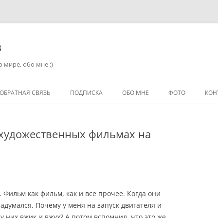
в
 мире, обо мне :)
ОБРАТНАЯ СВЯЗЬ
ПОДПИСКА
ОБО МНЕ
ФОТО
КОН
 художественных фильмах на
Фильм как фильм, как и все прочее. Когда они
адумался. Почему у меня на запуск двигателя и
у них вжик и вжух? А потом вспомнил, что это же