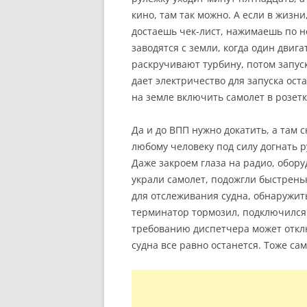
кино, там так можно. А если в жизни
достаешь чек-лист, нажимаешь по не
заводятся с земли, когда один дви
раскручивают турбину, потом запуск
дает электричество для запуска ост
на земле включить самолет в розет
Да и до ВПП нужно докатить, а там 
любому человеку под силу догнать
Даже закроем глаза на радио, обору
украли самолет, подожгли быстреньк
для отслеживания судна, обнаружить
терминатор тормозил, подключился 
требованию диспетчера может отклю
судна все равно останется. Тоже сам