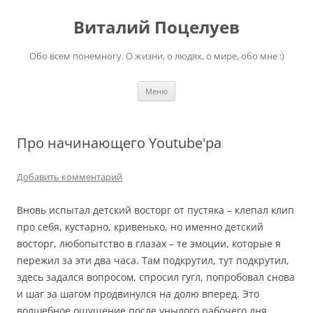
Перейти
к
Виталий Поцелуев
содержимому
Обо всем понемногу. О жизни, о людях, о мире, обо мне :)
Меню
Про начинающего Youtube'ра
Добавить комментарий
Вновь испытал детский восторг от пустяка – клепал клип
про себя, кустарно, кривенько, но именно детский
восторг, любопытство в глазах – те эмоции, которые я
пережил за эти два часа. Там подкрутил, тут подкрутил,
здесь задался вопросом, спросил гугл, попробовал снова
и шаг за шагом продвинулся на долю вперед. Это
волшебное ощущение после унылого рабочего дня.