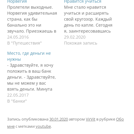
Норвегия
Нравится учиться
Пролетели выходные.
Мне стало нравится
Норвегия удивительная
учиться и расширять
страна, как бы
свой кругозор. Каждый
банально это ни
день по капле. Сегодня
звучало. Приезжаешь в
я, заинтересовавшись
Осло, оглядываешься
24.05.2016
вопросом
29.02.2020
вокруг: хмуро, серо,
В "Путешествия"
радиосообщения в
Похожая запись
дожди, люди не
море, полез читать про
Место, где деньги не
улыбаются, хотя и
радио частоты в США.
нужны
вежливые. Выходишь с
Нашел красивую
- Здравствуйте, я хочу
вокзала и видишь
картинку с
положить в ваш банк
бомжей, чуть поодаль
распределением
деньги. - Здравствуйте,
много чернокожих.
частот. Но не нашел ни
мы не можем у вас
Возникает легкое
одной ручной рации на
взять деньги. Минута
напряжение,
рынке, которая могла
молчания. Крах
22.05.2017
начинаешь
бы принимать и
финансовой системы
В "банки"
придерживать сумку.
передавать сразу на
США не за горами.
Заходишь в магазин
частотах…
Ребята отказываются
купить пива -
брать деньги. Кому-то
Запись опубликована
30.01.2020
автором
VirVit
в рубрике
Обо
отказывают. До 22…
что-то звездануло в
мне
с метками
youtube
.
голове и теперь банк