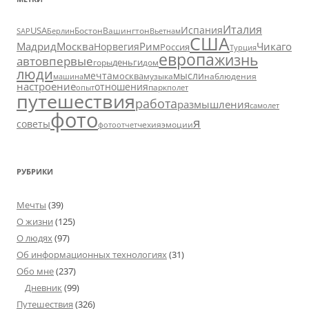
Италия
Испания
USA
SAP
Бостон
Вашингтон
Вьетнам
Берлин
США
Москва
Мадрид
Рим
Чикаго
Норвегия
Россия
Турция
европа
жизнь
авто
впервые
деньги
горы
дом
люди
мечта
мысли
москва
музыка
машина
наблюдения
настроение
отношения
парк
опыт
полет
путешествия
работа
размышления
самолет
фото
я
советы
чехия
эмоции
фотоотчет
РУБРИКИ
Мечты
(39)
О жизни
(125)
О людях
(97)
Об информационных технологиях
(31)
Обо мне
(237)
Дневник
(99)
Путешествия
(326)