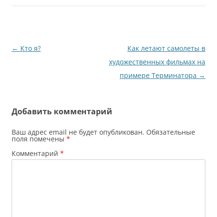
категорически не
открывает счет, если ты
не предоставишь ему
два документа,…
Навигация
←
Кто я?
Как летают самолеты в
по
художественных фильмах на
записям
примере Терминатора
→
Добавить комментарий
Ваш адрес email не будет опубликован.
Обязательные
поля помечены
*
Комментарий
*