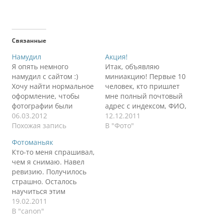
Связанные
Намудил
Акция!
Я опять немного
Итак, объявляю
намудил с сайтом :)
миниакцию! Первые 10
Хочу найти нормальное
человек, кто пришлет
оформление, чтобы
мне полный почтовый
фотографии были
адрес с индексом, ФИО,
большие. Тем более,
06.03.2012
тот получит бесплатно
12.12.2011
что уже кучка
Похожая запись
магнитик ручной
В "Фото"
фотографий скопилась.
работы имени
Фотоманьяк
Так что, я в творческом
Витальки! Совершенно
Кто-то меня спрашивал,
поиске, прошу меня
бесплатно! Фотографии
чем я снимаю. Навел
простить за временные
можно выбрать любые с
ревизию. Получилось
неудобства. Если что-то
моего сайта или просто
страшно. Осталось
посоветует
назвать город из тех,
научиться этим
проверенного
где я был, я сам
пользоваться :) Canon
19.02.2011
человека, кто поможет
подберу. Отправлять
5d Mark II Canon 40D
В "canon"
мне настроить сайт, то
информацию нужно на