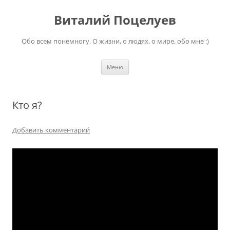
Перейти
к
Виталий Поцелуев
содержимому
Обо всем понемногу. О жизни, о людях, о мире, обо мне :)
Меню
Кто я?
Добавить комментарий