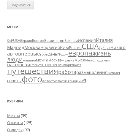
МЕТКИ
Италия
Испания
USA
SAP
Бостон
Вашингтон
Вьетнам
Берлин
США
Москва
Мадрид
Рим
Чикаго
Норвегия
Россия
Турция
европа
жизнь
авто
впервые
деньги
горы
дом
люди
мечта
мысли
москва
музыка
машина
наблюдения
настроение
отношения
парк
опыт
полет
путешествия
работа
размышления
самолет
фото
я
советы
чехия
эмоции
фотоотчет
РУБРИКИ
Мечты
(39)
О жизни
(125)
О людях
(97)