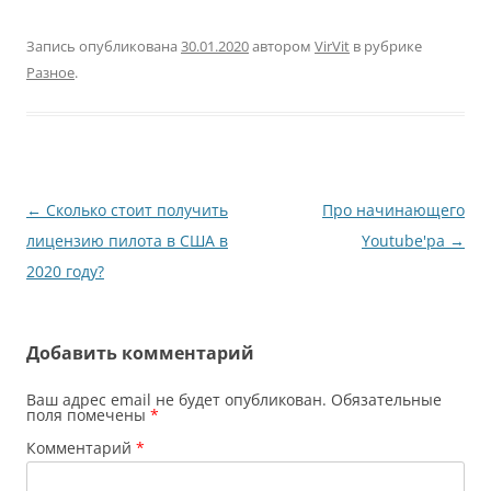
Canon 70 -200 L/4 Canon
отблагодарю чем смогу
почту, которую…
17-40 L/4 Canon 24-105
:)
L/4 IS Canon Extender
Запись опубликована
30.01.2020
автором
VirVit
в рубрике
1,4 II Canon Macro 65
Разное
.
Canon 50 1,4 II Canon
Flash 580 II Ex Canon
Flash…
Навигация
←
Сколько стоит получить
Про начинающего
по
лицензию пилота в США в
Youtube'ра
→
записям
2020 году?
Добавить комментарий
Ваш адрес email не будет опубликован.
Обязательные
поля помечены
*
Комментарий
*