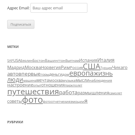
Адрес Email:
МЕТКИ
Италия
Испания
USA
SAP
Бостон
Вашингтон
Вьетнам
Берлин
США
Москва
Мадрид
Рим
Чикаго
Норвегия
Россия
Турция
европа
жизнь
авто
впервые
деньги
горы
дом
люди
мечта
мысли
москва
музыка
машина
наблюдения
настроение
отношения
парк
опыт
полет
путешествия
работа
размышления
самолет
фото
я
советы
чехия
эмоции
фотоотчет
РУБРИКИ