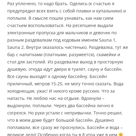
Раз уплочено, то надо брать. Оделись (к счастью я
предупредил всех взять с собой плавки и купальники) и
поплыли. В смысле пошли узнавать, как нам сием
счастьем воспользоваться. На ресепшене выдали
электронные пропуска для мальчиков и девочек по
разным раздевалкам под кодовым именем Sauna 1,
Sauna 2. Внутри оказалось чистенько. Раздевалка, тут же
бар с напитками (платными, разумеется), скамейки и
стол для застолий. Из раздевалки выход в просторную
душевую, откуда идут двери в туалет, сауну и бассейн.
Все сауны выходят к одному бассейну. Бассейн
приличный, метров 15-25, не могу точно сказать. Вода
холоднющая, ужас! И никого кроме русских. Что за
напасть. Не люблю нас на отдыхе. Вдохнули –
выдохнули, поплыли. Через два бассейна лично я
согрелся. Но руки устали с непривычки. Точно решил,
что в моем доме будет большой бассейн. Душевно
поплавали, все сразу же проснулись. Бассейн и вода –
великое дело! Особенно когда ты в 8 утра уже в нем