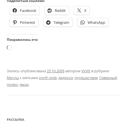
Поделиться ссылкой:
Facebook
Reddit
X
Pinterest
Telegram
WhatsApp
Понравилось это:
Загрузка…
Запись опубликована
25.10.2009
автором
VirVit
в рубрике
Мечты
с метками
north pole
,
ледокол
,
путешествия
,
Северный
полюс
,
ямал
.
РАССЫЛКА