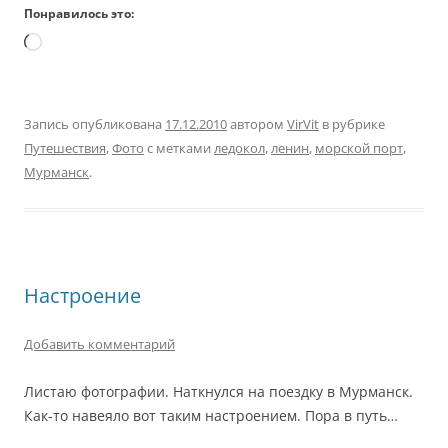
Понравилось это:
Загрузка…
Запись опубликована
17.12.2010
автором
VirVit
в рубрике
Путешествия
,
Фото
с метками
ледокол
,
ленин
,
морской порт
,
Мурманск
.
Настроение
Добавить комментарий
Листаю фотографии. Наткнулся на поездку в Мурманск.
Как-то навеяло вот таким настроением. Пора в путь…