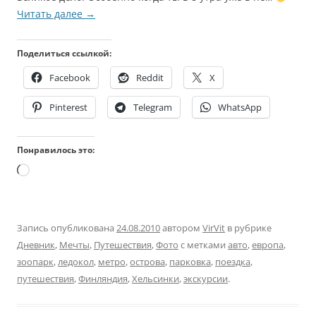
Читать далее
→
Поделиться ссылкой:
Facebook
Reddit
X
Pinterest
Telegram
WhatsApp
Понравилось это:
Загрузка…
Запись опубликована
24.08.2010
автором
VirVit
в рубрике
Дневник
,
Мечты
,
Путешествия
,
Фото
с метками
авто
,
европа
,
зоопарк
,
ледокол
,
метро
,
острова
,
парковка
,
поездка
,
путешествия
,
Финляндия
,
Хельсинки
,
экскурсии
.