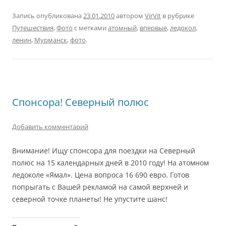
Запись опубликована
23.01.2010
автором
VirVit
в рубрике
Путешествия
,
Фото
с метками
атомный
,
впервые
,
ледокол
,
ленин
,
Мурманск
,
фото
.
Спонсора! Северный полюс
Добавить комментарий
Внимание! Ищу спонсора для поездки на Северный
полюс на 15 календарных дней в 2010 году! На атомном
ледоколе «Ямал». Цена вопроса 16 690 евро. Готов
попрыгать с Вашей рекламой на самой верхней и
северной точке планеты! Не упустите шанс!