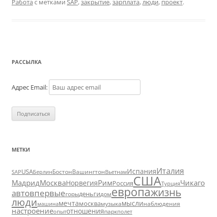
Работа
с метками
SAP
,
закрытие
,
зарплата
,
люди
,
проект
.
РАССЫЛКА
Адрес Email:
МЕТКИ
Италия
Испания
USA
SAP
Бостон
Вашингтон
Вьетнам
Берлин
США
Москва
Мадрид
Рим
Чикаго
Норвегия
Россия
Турция
европа
жизнь
авто
впервые
деньги
горы
дом
люди
мечта
мысли
москва
музыка
машина
наблюдения
настроение
отношения
парк
опыт
полет