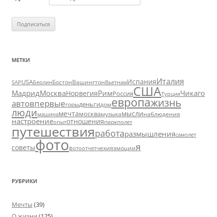
МЕТКИ
Италия
Испания
USA
SAP
Бостон
Вашингтон
Вьетнам
Берлин
США
Москва
Мадрид
Рим
Чикаго
Норвегия
Россия
Турция
европа
жизнь
авто
впервые
деньги
горы
дом
люди
мечта
мысли
москва
музыка
машина
наблюдения
настроение
отношения
парк
опыт
полет
путешествия
работа
размышления
самолет
фото
я
советы
чехия
эмоции
фотоотчет
РУБРИКИ
Мечты
(39)
О жизни
(125)