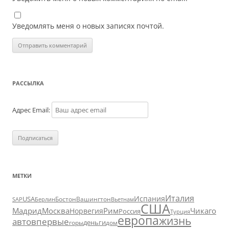
Уведомлять меня о новых записях почтой.
РАССЫЛКА
Адрес Email:
МЕТКИ
Италия
Испания
USA
SAP
Бостон
Вашингтон
Вьетнам
Берлин
США
Москва
Мадрид
Рим
Чикаго
Норвегия
Россия
Турция
европа
жизнь
авто
впервые
деньги
горы
дом