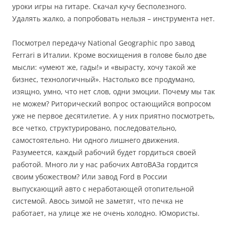
уроки игры на гитаре. Скачал кучу бесполезного.
Удалять жалко, а попробовать нельзя – инструмента нет.
Посмотрел передачу
National
Geographic
про завод
Ferrari
в Италии. Кроме восхищения в голове было две
мысли: «умеют же, гады!» и «вырасту, хочу такой же
бизнес, технологичный». Настолько все продумано,
изящно, умно, что нет слов, одни эмоции. Почему мы так
не можем? Риторический вопрос остающийся вопросом
уже не первое десятилетие. А у них приятно посмотреть,
все четко, структурировано, последовательно,
самостоятельно. Ни одного лишнего движения.
Разумеется, каждый рабочий будет гордиться своей
работой. Много ли у нас рабочих АвтоВАЗа гордится
своим убожеством? Или завод
Ford
в России
выпускающий авто с неработающей отопительной
системой. Авось зимой не заметят, что печка не
работает, на улице же не очень холодно. Юмористы.