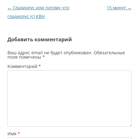
Навигация
←
Гладиолус или потому что
15 минут
→
по
гладиолус (с) КВН
записям
Добавить комментарий
Ваш адрес email не будет опубликован.
Обязательные
поля помечены
*
Комментарий
*
Имя
*