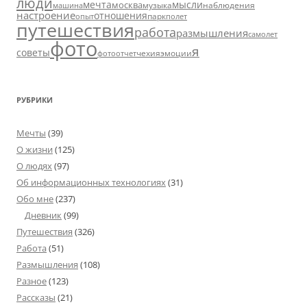
люди
мечта
мысли
москва
музыка
машина
наблюдения
настроение
отношения
парк
опыт
полет
путешествия
работа
размышления
самолет
фото
я
советы
чехия
эмоции
фотоотчет
РУБРИКИ
Мечты
(39)
О жизни
(125)
О людях
(97)
Об информационных технологиях
(31)
Обо мне
(237)
Дневник
(99)
Путешествия
(326)
Работа
(51)
Размышления
(108)
Разное
(123)
Рассказы
(21)