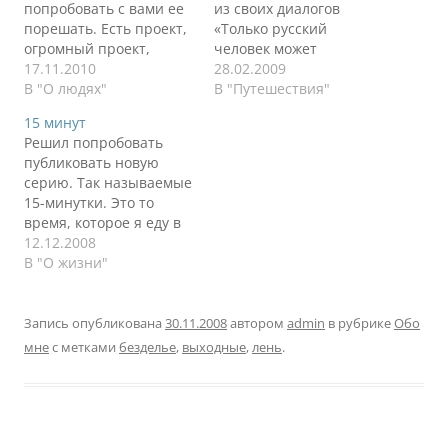
попробовать с вами ее
из своих диалогов
порешать. Есть проект,
«Только русский
огромный проект,
человек может
множество
17.11.2010
материться при виде
28.02.2009
подразделений
В "О людях"
неземной красоты».
В "Путешествия"
бизнеса, масса
Как-то так. Вот и у меня
15 минут
внутренних команд в
была одна фраза на
Решил попробовать
проекте, крайне сжатые
устах: «Пи..». Объясню
публиковать новую
сроки и много людей.
почему. Вся московская
серию. Так называемые
Задача - всем этим
суета с размещением
15-минутки. Это то
управлять. Любая книга
авто на стоянке
время, которое я еду в
по управлению
Шереметьево
метро. Для пробы:
12.12.2008
проектом скажет -
завершена, посадочные
09.12.08 Москва явно не
В "О жизни"
делегируй,
получены, перевес не
пользовательский
контролируй. В целом,
замечен, завтрак в…
город. На улице 9
соглашусь, но есть
декабря 2008 года, снег
Запись опубликована
30.11.2008
автором
admin
в рубрике
Обо
нюансы. Даже если ты…
льет как из ведра,
мне
с метками
безделье
,
выходные
,
лень
.
сугробы растекаются по
мостовым... Солнце в
этом году посетило сей
замечательный городок
от силы месяц. Мне…