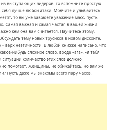
н из выступающих лидеров, то вспомните простую
з себя лучше любой атаки. Молчите и улыбайтесь
аметят, то вы уже завоюете уважение масс, пусть
но. Самая важная и самая частая в вашей жизни
ажно кем она вам считается. Научитесь этому.
 Обсуждать тему новых трусиков в новом дисконте,
во – верх неэтичности. В любой книжке написано, что
акое-нибудь сложное слово, вроде «ага», «я тебя
и ситуации количество этих слов должно
очно помогает. Женщины, не обижайтесь, но вам же
 ли? Пусть даже мы знакомы всего пару часов.