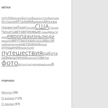
МЕТКИ
USA
SAP
Бостон
Вашингтон
Вьетнам
Берлин
Италия
Москва
Мадрид
Испания
США
Рим
Норвегия
Россия
Турция
авто
впервые
Чикаго
деньги
горы
европа
жизнь
люди
дом
мечта
мысли
москва
музыка
машина
настроение
наблюдения
опыт
отношения
парк
полет
путешествия
работа
размышления
советы
самолет
фото
я
чехия
эмоции
фотоотчет
РУБРИКИ
Мечты
(39)
О жизни
(125)
О людях
(97)