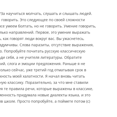
УЗа научиться молчать, слушать и слышать людей.
я говорить. Это следующее по своей сложности
е умеем болтать, но не говорить. Умение говорить,
олько направлений. Первое, это умение выражать
 как говорят люди вокруг вас. Вы ужаснетесь,
вдумчивы. Слова паразиты, отсутствие выражения,
го. Попробуйте почитать русскую классическую
ди себя, а не учителя литературы. Обратите
ий, слога и эмоции предложения. Раньше я не
только сейчас, уже третий год отматывая срок в
ность моей халатности. Я начал вновь читать
жную классику. Поразительно, за что мне ставили
я те правила речи, которые выражены в классике,
менность придумала новые диалекты языка, и это
ив школе. Просто попробуйте, а поймете потом (с)