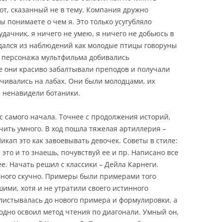
т, сказанный не в тему. Компания дружно
ы понимаете о чем я. Это только усугубляло
дачник, я ничего не умею, я ничего не добьюсь в
дался из наблюдений как молодые птицы говоруны
о персонажа мультфильма добивались
е они красиво забалтывали преподов и получали
учивались на лабах. Они были молодцами, их
 ненавидели ботаники.
 с самого начала. Точнее с продолжения историй,
чить умного. В ход пошла тяжелая артиллерия –
икап это как завоевывать девочек. Советы в стиле:
 это и то знаешь, почувствуй ее и пр. Написано все
ее. Начать решил с классики – Дейла Карнеги.
много скучно. Примеры были примерами того
шими, хотя и не утратили своего истинного
листывалась до нового примера и формулировки, а
одно освоил метод чтения по диагонали. Умный он,