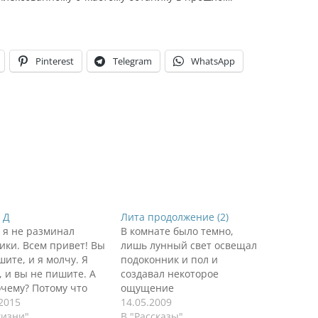
Pinterest
Telegram
WhatsApp
 Д
Лита продолжение (2)
 я не разминал
В комнате было темно,
ики. Всем привет! Вы
лишь лунный свет освещал
шите, и я молчу. Я
подоконник и пол и
, и вы не пишите. А
создавал некоторое
очему? Потому что
ощущение
брод надо колбасой
.2015
таинственности. Сэм
14.05.2009
употреблять, как
жизни"
немного волновался от
В "Рассказы"