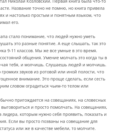
тал Николай Козловский. Первая книга была что-то
асте. Название точно не помню, но книга привела
иях и настолько простым и понятным языком, что
имал его.
тапа стало понимание, что людей нужно уметь
ушать это разные понятие. А еще слышать, так это
ка 9-11 классов. Мы же все умные в это время.
состояний общения. Умение молчать это когда ты в
ючая тебя, и молчишь. Слушаешь людей и молчишь.
громких звуков из ротовой или иной полости, что
гоценное внимание. Это проще сделать, если сесть
Одним словом оградиться чьим-то телом или
Обычно пригождается на совещаниях, на словесных
ь выговориться и просто помолчать. На совещаниях,
а лидера, которым нужно себя проявить, показать и
ния. Если вы просто позваны на совещание для
татуса или же в качестве мебели, то молчите.