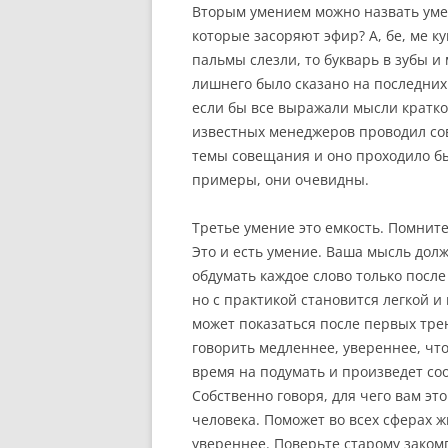
Вторым умением можно назвать умен
которые засоряют эфир? А, бе, ме ку
пальмы слезли, то букварь в зубы и
лишнего было сказано на последних
если бы все выражали мысли кратко 
известных менеджеров проводил сов
темы совещания и оно проходило бы
примеры, они очевидны.
Третье умение это емкость. Помните
Это и есть умение. Ваша мысль долж
обдумать каждое слово только после 
но с практикой становится легкой и
может показаться после первых трен
говорить медленнее, увереннее, что
время на подумать и произведет со
Собственно говоря, для чего вам эт
человека. Поможет во всех сферах ж
увереннее. Поверьте старому заком