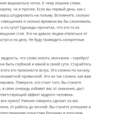
ие выражаться четко. К чему лишние слова,
кареку, че и прочее. Если вы первый день, как с
 марш штудировать на пальму. Вспомните, сколько
 совещаниях и сколько времени вы бы сэкономили,
и по сути? Однажды прочитал, что кто-то из
ещания стоя. Это не давало людям отвлечься от
стро и по делу. Не буду приводить конкретные
 мудрость, что слово золото, молчание – серебро?
на быть глубокой и емкой в своей сути. Старайтесь
этого его произнести вслух. Это сложно по началу,
 незаметной привычкой. Это не так сложно, как вам
ировок. Поверьте, это стоит того. Вы станете
, в свою очередь избавит вас от заикания, даст
ответствующий эффект мудрого человека.
о все нужно? Умение говорить сделает из вас
изни, от работы до личной. Вы станете успешнее и
плексованному очкастому ботанику в прошлом.