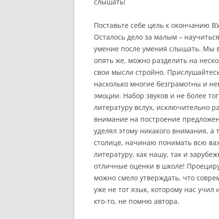
слышать!
Поставьте себе цель к окончанию В
Осталось дело за малым – научитьс
умение после умения слышать. Мы вс
опять же, можно разделить на неск
свои мысли стройно. Прислушайтесь,
насколько многие безграмотны и не
эмоции. Набор звуков и не более то
литературу вслух, исключительно ра
внимание на построение предложен
уделял этому никакого внимания, а 
столице, начинаю понимать всю важ
литературу, как нашу, так и зарубе
отличные оценки в школе! Проециру
можно смело утверждать, что совре
уже не тот язык, которому нас учил 
кто-то, не помню автора.