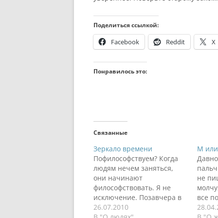
Поделиться ссылкой:
Facebook
Reddit
X
Понравилось это:
Связанные
Зеркало времени
М или
Пофилософствуем? Когда
Давно
людям нечем заняться,
пальч
они начинают
не пи
философствовать. Я не
молчу
исключение. Позавчера в
все п
гостях увидел религиозную
26.07.2010
бутер
28.04
рекламную газетенку.
В "О людях"
вниз 
В "О 