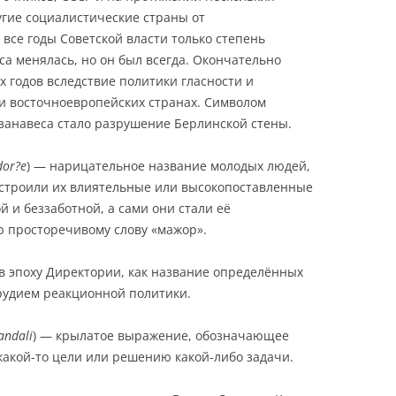
гие социалистические страны от
 все годы Советской власти только степень
а менялась, но он был всегда. Окончательно
х годов вследствие политики гласности и
и восточноевропейских странах. Символом
занавеса стало разрушение Берлинской стены.
dor?e
) — нарицательное название молодых людей,
устроили их влиятельные или высокопоставленные
ой и беззаботной, а сами они стали её
ю просторечивому слову «мажор».
в эпоху Директории, как название определённых
рудием реакционной политики.
andali
) — крылатое выражение, обозначающее
какой-то цели или решению какой-либо задачи.