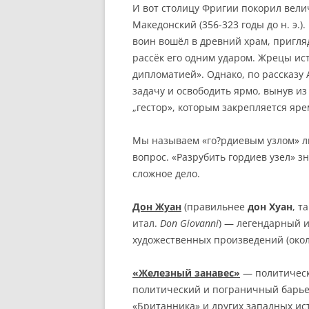
И вот столицу Фригии покорил вел
Македонский (356-323 годы до н. э.
воин вошёл в древний храм, пригляд
рассёк его одним ударом. Жрецы ист
дипломатией». Однако, по рассказу 
задачу и освободить ярмо, вынув и
„гестор», которым закрепляется яр
Мы называем «го?рдиевым узлом» л
вопрос. «Разрубить гордиев узел» 
сложное дело.
Дон Жуан
(правильнее
дон Хуан
, т
итал.
Don Giovanni
) — легендарный и
художественных произведений (окол
«Железный занавес»
— политическ
политический и пограничный барье
«Британника» и других западных ис