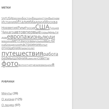
МЕТКИ
USA
SAP
Бостон
Вашингтон
Вьетнам
Берлин
Италия
Москва
Мадрид
Испания
США
Рим
Норвегия
Россия
Турция
авто
впервые
Чикаго
деньги
горы
европа
жизнь
люди
дом
мечта
мысли
москва
музыка
машина
настроение
наблюдения
опыт
отношения
парк
полет
путешествия
работа
размышления
советы
самолет
фото
я
чехия
эмоции
фотоотчет
РУБРИКИ
Мечты
(39)
О жизни
(125)
О людях
(97)