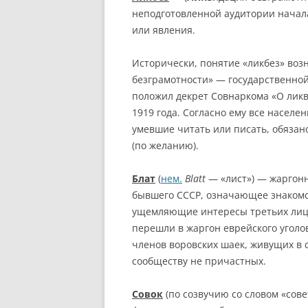
неподготовленной аудитории начала
или явления.
Исторически, понятие «ликбез» воз
безграмотности» — государственной
положил декрет Совнаркома «О ликв
1919 года. Согласно ему все населен
умевшие читать или писать, обязан
(по желанию).
Блат
(
нем.
Blatt
— «лист») — жаргонн
бывшего СССР, означающее знакомст
ущемляющие интересы третьих лиц. 
перешли в жаргон еврейского уголов
членов воровских шаек, живущих в с
сообществу не причастных.
Совок
(по созвучию со словом «сове