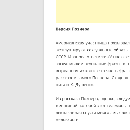
Версия Познера
Американская участница пожаловал
эксплуатируют сексуальные образы 
СССР. Иванова ответила: «У нас секс
заглушившем окончание фразы: «…н
вырванная из контекста часть фразы
рассказом самого Познера. Сходная
цитат» К. Душенко.
Из рассказа Познера, однако, следу
женщиной, которой этот телемост, п
высказанная спустя много лет, явл
неловкость.