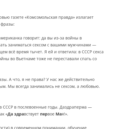
ервью газете «Комсомольская правда» излагает
 фразы:
американка говорит: да вы из-за войны в
ать заниматься сексом с вашими мужчинами —
цем всё время тычет. Я ей и ответила: в СССР секса
войны во Вьетнаме тоже не переставали спать со
зы. А что, я не права? У нас же действительно
ым. Мы всегда занимались не сексом, а любовью.
в СССР в послевоенные годы. Даздраперма —
ак «
Да
здра
вствует
пер
вое
Ма
я!».
ости) в современном понимании, обучение