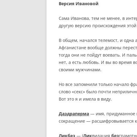
Версия Ивановой
Сама Иванова, тем не менее, в инт
другую версию происхождения этой
В общем, начался телемост, и одна 
Афганистане вообще должны перест
тогда они не пойдут воевать. И паль
нет, а есть любовь. И вы во время 
своими мужчинами.
Но все запомнили только начало фра
слово «секс» было почти неприличн
Вот это я и имела в виду.
Даздраперма
— имя, придуманное 
сокращение — расшифровывается к
Ликбез
— (
Лик
видация
без
грамотн