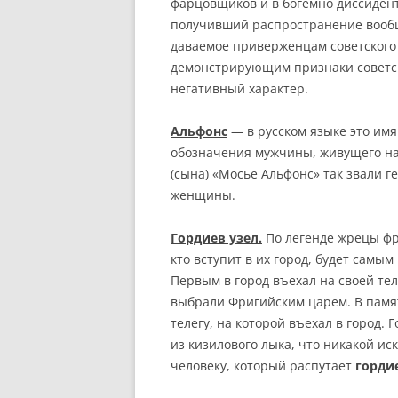
фарцовщиков и в богемно диссидент
получивший распространение вообщ
даваемое приверженцам советского
демонстрирующим признаки советско
негативный характер.
Альфонс
— в русском языке это имя
обозначения мужчины, живущего на
(сына) «Мосье Альфонс» так звали 
женщины.
Гордиев узел.
По легенде жрецы фр
кто вступит в их город, будет сам
Первым в город въехал на своей тел
выбрали Фригийским царем. В памят
телегу, на которой въехал в город.
из кизилового лыка, что никакой иск
человеку, который распутает
горди