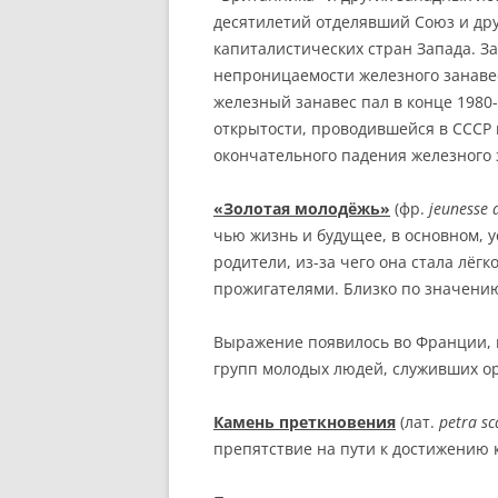
десятилетий отделявший Союз и дру
капиталистических стран Запада. За
непроницаемости железного занавес
железный занавес пал в конце 1980-
открытости, проводившейся в СССР 
окончательного падения железного 
«Золотая молодёжь»
(фр.
jeunesse 
чью жизнь и будущее, в основном, 
родители, из-за чего она стала лёгк
прожигателями. Близко по значени
Выражение появилось во Франции, 
групп молодых людей, служивших о
Камень преткновения
(лат.
petra sc
препятствие на пути к достижению 