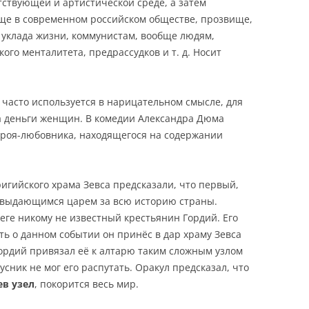
ствующей и артистической среде, а затем
е в современном российском обществе, прозвище,
 уклада жизни, коммунистам, вообще людям,
го менталитета, предрассудков и т. д. Носит
 часто используется в нарицательном смысле, для
 деньги женщин. В комедии Александра Дюма
героя-любовника, находящегося на содержании
игийского храма Зевса предсказали, что первый,
ым выдающимся царем за всю историю страны.
еге никому не известный крестьянин Гордий. Его
ь о данном событии он принёс в дар храму Зевса
 Гордий привязал её к алтарю таким сложным узлом
усник не мог его распутать. Оракул предсказал, что
ев узел
, покорится весь мир.