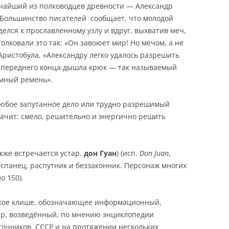
ичайший из полководцев древности — Александр
). Большинство писателей сообщает, что молодой
елся к прославленному узлу и вдруг, выхватив меч,
олковали это так: «Он завоюет мир! Но мечом, а не
Аристобула, «Александру легко удалось разрешить
з переднего конца дышла крюк — так называемый
емный ремень».
юбое запутанное дело или трудно разрешимый
значит: смело, решительно и энергично решить
акже встречается устар.
дон Гуан
) (исп.
Don Juan
,
спанец, распутник и беззаконник. Персонаж многих
о 150).
ое клише, обозначающее информационный,
р, возведённый, по мнению энциклопедии
точников, СССР и на протяжении нескольких