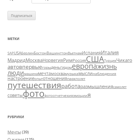
МЕТКИ
Италия
Испания
USA
SAP
Бостон
Вашингтон
Вьетнам
Берлин
США
Москва
Мадрид
Рим
Чикаго
Норвегия
Россия
Турция
европа
жизнь
авто
впервые
деньги
горы
дом
люди
мечта
мысли
москва
музыка
машина
наблюдения
настроение
отношения
парк
опыт
полет
путешествия
работа
размышления
самолет
фото
я
советы
чехия
эмоции
фотоотчет
РУБРИКИ
Мечты
(39)
О жизни
(125)