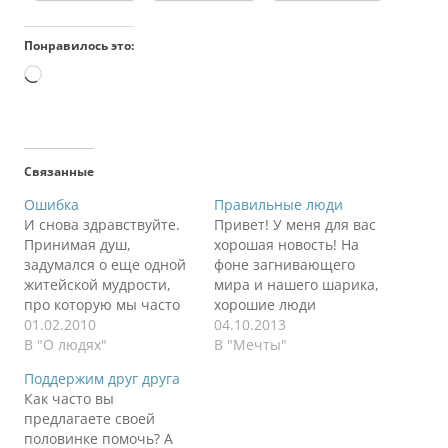
Понравилось это:
Загрузка…
Связанные
Ошибка
Правильные люди
И снова здравствуйте.
Привет! У меня для вас
Принимая душ,
хорошая новость! На
задумался о еще одной
фоне загнивающего
житейской мудрости,
мира и нашего шарика,
про которую мы часто
хорошие люди
забываем. Я точно
01.02.2010
продолжают появляться
04.10.2013
забываю. Часто из моих
В "О людях"
и развиваться. Как
В "Мечты"
уст выскакивает
говорила одна моя
Поддержим друг друга
негативная эмоция в
знакомая: "Ну, Вит, это
Как часто вы
адрес того или иного
же прекрасно" (Аня,
предлагаете своей
человека. Головой я
привет!). И
половинке помочь? А
понимаю, что это
действительно. Сегодня