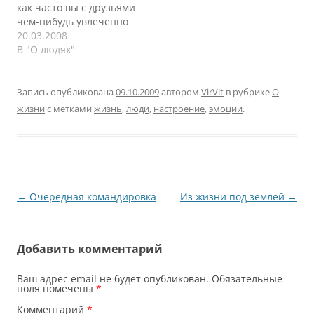
как часто вы с друзьями
неверно, не должно
имел честь общаться с
чем-нибудь увлеченно
быть такого. Я много
несколькими
занимаетесь? Вам
20.03.2008
молчал раньше, а в
"правильными
интересно? Вы
В "О людях"
последний год…
людьми", которые
действительно хотите
встряхнули меня,
или для галочки? Если
напомнили мне мой же
для галочки, то
Запись опубликована
09.10.2009
автором
VirVit
в рубрике
О
статус…
закройте этот материал
жизни
с метками
жизнь
,
люди
,
настроение
,
эмоции
.
или передайте соседу.
Любой психолог скажет,
что два человека
проживут вместе
дольше и счастливее,
если у них будет
Навигация
←
Очередная командировка
Из жизни под землей
→
общая…
по
записям
Добавить комментарий
Ваш адрес email не будет опубликован.
Обязательные
поля помечены
*
Комментарий
*