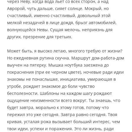
через Неву, когда вода льет со всех сторон, а над
Авророй, чуть дальше, сияет солнце. Мокрый, но
счастливый, именно счастливый, довольный этой
мелкой незадачей в лице дождя, брызг автомобилей,
волнующейся Невы. Сущая мелочь, неприязнь для
других, презрение для третьих.
Может быть, я высоко летаю, многого требую от жизни?
Но ежедневная рутина скучна. Маршрут дом-работа-дом
выучен на пятерку. Мышка ноутбука заезжена до
покраснения (при ее черном цвете), ночевые ради идеи
знакомы не понаслышке, инициатива, умирающая в
утробе, рождает знакомое до боли чувство
бесполезности. Шаблоны на каждом шагу рождают
ощущение неизменности всего вокруг. Ты знаешь, что
будет завтра, морально к этому готов, потому что
пережил это уже сегодня. Завтра равно сегодня. Твоя
кривая, усталая рожа вызывает больший интерес, чем
твои идеи, успехи и поражения. Это ли жизнь, ради