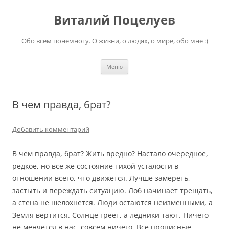
Перейти
к
Виталий Поцелуев
содержимому
Обо всем понемногу. О жизни, о людях, о мире, обо мне :)
Меню
В чем правда, брат?
Добавить комментарий
В чем правда, брат? Жить вредно? Настало очередное,
редкое, но все же состояние тихой усталости в
отношении всего, что движется. Лучше замереть,
застыть и переждать ситуацию. Лоб начинает трещать,
а стена не шелохнется. Люди остаются неизменными, а
Земля вертится. Солнце греет, а ледники тают. Ничего
не меняется в нас, совсем ничего. Все прописные