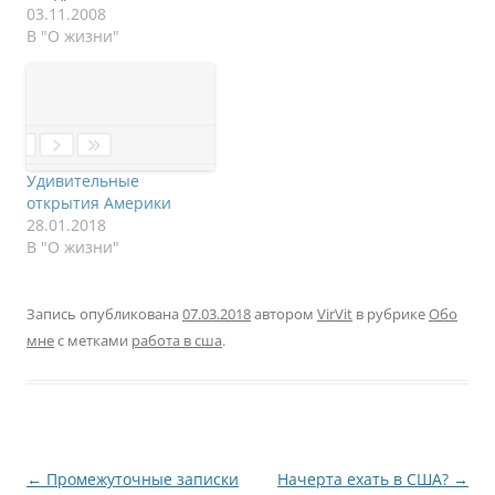
проекты стартуем и
03.11.2008
заваливаем, неважно в
В "О жизни"
какой сфере мы
работаем. Мы
продажные твари,
которых покупают за
большие деньги ради
собственных
Удивительные
неудовлетворенных
открытия Америки
амбиций. Мы стоим
28.01.2018
баснословных денег,
В "О жизни"
красиво одеваемся,
красиво умеем работать
языком, умеем
Запись опубликована
07.03.2018
автором
VirVit
в рубрике
Обо
очаровывать и
мне
с метками
работа в сша
.
равнодушно смотреть…
Навигация
←
Промежуточные записки
Начерта ехать в США?
→