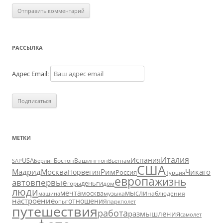
РАССЫЛКА
Адрес Email:
МЕТКИ
Италия
Испания
USA
SAP
Бостон
Вашингтон
Вьетнам
Берлин
США
Москва
Мадрид
Рим
Чикаго
Норвегия
Россия
Турция
европа
жизнь
авто
впервые
деньги
горы
дом
люди
мечта
мысли
москва
музыка
машина
наблюдения
настроение
отношения
парк
опыт
полет
путешествия
работа
размышления
самолет