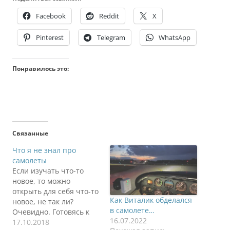
Facebook
Reddit
X
Pinterest
Telegram
WhatsApp
Понравилось это:
Связанные
Что я не знал про
самолеты
Если изучать что-то
новое, то можно
открыть для себя что-то
Как Виталик обделался
новое, не так ли?
в самолете…
Очевидно. Готовясь к
16.07.2022
экзаменам пилота
17.10.2018