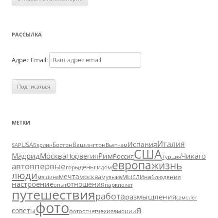
РАССЫЛКА
Адрес Email:
МЕТКИ
Италия
Испания
USA
SAP
Бостон
Вашингтон
Вьетнам
Берлин
США
Москва
Мадрид
Рим
Чикаго
Норвегия
Россия
Турция
европа
жизнь
авто
впервые
деньги
горы
дом
люди
мечта
мысли
москва
музыка
машина
наблюдения
настроение
отношения
парк
опыт
полет
путешествия
работа
размышления
самолет
фото
я
советы
чехия
эмоции
фотоотчет