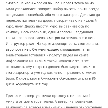
смотрю на часы – время вышло. Первая точка мимо.
Билл успокаивает, говорит, набор высоты почти всегда
все делают с ошибкой, ибо много факторов. Долетаю до
перекрестка платных дорог, поворачиваю на нужный
курс, лечу. Держу высоту, курс, выравниваюсь по
компасу. Весь красивый, одним словом. Следующая
точка – аэропорт слева. Смотрю на землю, а его нет.
Инструктор ржет. На карте аэропорт есть, смотрю вниз,
аэропорта нет. Он меня ехидно спрашивает, а ты
внимательно готовился к полету? Видел на сайте
информацию NOTAM? Я такой: «конечно же, я же
готовился». «Ну тогда ты должен был видеть там, что
этого аэропорта уже год как нет», — резонно отмечает
Билл. К слову, карты бумажные обновляются раз в 86
дней. Аэропорта нет год!
Третью и четвертую точки прохожу с точностью 1
минута от моего горе-плана. А ветер, направление,
температура воздуха изменились к вечеру относительно