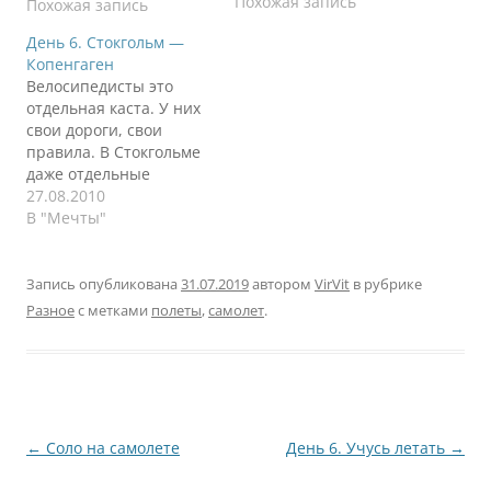
Похожая запись
частной авиации я
Похожая запись
открываю для себя
День 6. Стокгольм —
новые области знаний,
Копенгаген
которые ранее были
Велосипедисты это
недоступны. Точнее
отдельная каста. У них
появлялись вопросы,
свои дороги, свои
когда я садился в
правила. В Стокгольме
самолет и наблюдал за
даже отдельные
всем происходящим, но
светофоры, маленькие.
27.08.2010
они быстро отходили
На тротуарах на
В "Мечты"
на…
перекрестках
специально для
велосипедистов есть
Запись опубликована
31.07.2019
автором
VirVit
в рубрике
съезд без бордюра,
Разное
с метками
полеты
,
самолет
.
чтобы им не нужно
было слезать с
аппарата. В городе
несколько раз видели
аппараты для подкачки
шин именно для
Навигация
←
Соло на самолете
День 6. Учусь летать
→
велосипедов. Парковки
по
для них…