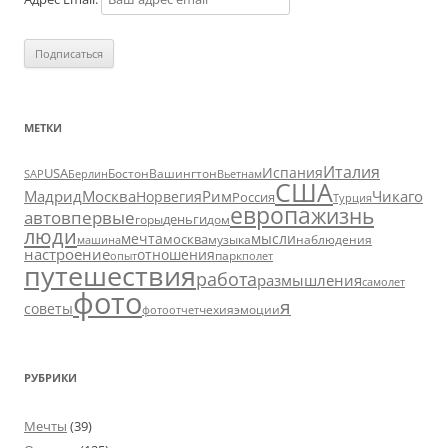
МЕТКИ
Италия
Испания
USA
SAP
Бостон
Вашингтон
Вьетнам
Берлин
США
Москва
Мадрид
Рим
Чикаго
Норвегия
Россия
Турция
европа
жизнь
авто
впервые
деньги
горы
дом
люди
мечта
мысли
москва
музыка
машина
наблюдения
настроение
отношения
парк
опыт
полет
путешествия
работа
размышления
самолет
фото
я
советы
чехия
эмоции
фотоотчет
РУБРИКИ
Мечты
(39)