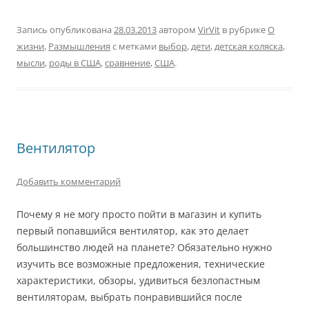
Запись опубликована
28.03.2013
автором
VirVit
в рубрике
О
жизни
,
Размышления
с метками
выбор
,
дети
,
детская коляска
,
мысли
,
роды в США
,
сравнение
,
США
.
Вентилятор
Добавить комментарий
Почему я не могу просто пойти в магазин и купить
первый попавшийся вентилятор, как это делает
большинство людей на планете? Обязательно нужно
изучить все возможные предложения, технические
характеристики, обзоры, удивиться безлопастным
вентиляторам, выбрать понравившийся после