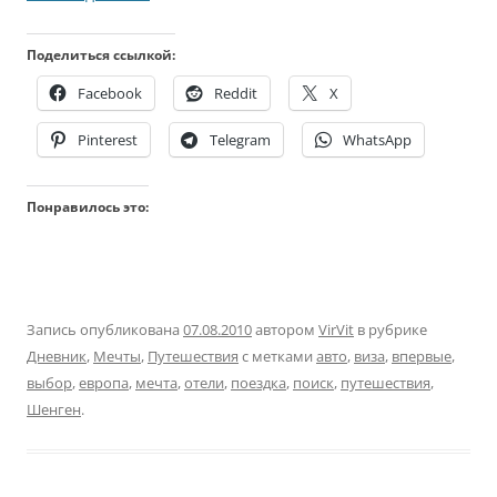
Поделиться ссылкой:
Facebook
Reddit
X
Pinterest
Telegram
WhatsApp
Понравилось это:
Запись опубликована
07.08.2010
автором
VirVit
в рубрике
Дневник
,
Мечты
,
Путешествия
с метками
авто
,
виза
,
впервые
,
выбор
,
европа
,
мечта
,
отели
,
поездка
,
поиск
,
путешествия
,
Шенген
.