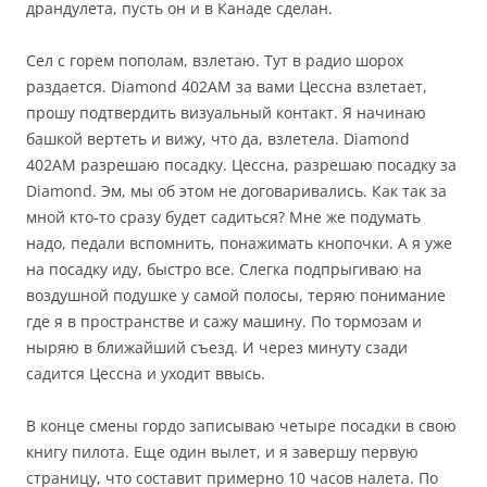
драндулета, пусть он и в Канаде сделан.
Сел с горем пополам, взлетаю. Тут в радио шорох
раздается. Diamond 402AM за вами Цессна взлетает,
прошу подтвердить визуальный контакт. Я начинаю
башкой вертеть и вижу, что да, взлетела. Diamond
402AM разрешаю посадку. Цессна, разрешаю посадку за
Diamond. Эм, мы об этом не договаривались. Как так за
мной кто-то сразу будет садиться? Мне же подумать
надо, педали вспомнить, понажимать кнопочки. А я уже
на посадку иду, быстро все. Слегка подпрыгиваю на
воздушной подушке у самой полосы, теряю понимание
где я в пространстве и сажу машину. По тормозам и
ныряю в ближайший съезд. И через минуту сзади
садится Цессна и уходит ввысь.
В конце смены гордо записываю четыре посадки в свою
книгу пилота. Еще один вылет, и я завершу первую
страницу, что составит примерно 10 часов налета. По