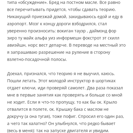
типа «обсуждение». Бред на постном масле. Все равно
все перечитывать придется, чтобы сдавать теорию.
Никакущий приезжай домой, закидываюсь едой и еду в
аэропорт. Мозг к концу дороги взбодрился, стал
уверенно произносить: вокиган тауэр , даймонд фор
зиро ту майк альфа уиз информешн фокстрот эт скилл
авиэйшн, норс вест депарче. В переводе на местный это
я запрашиваю разрешение на руление в сторону
взлетно-посадочной полосы.
Доехал, признался, что теорию я не выучил, каюсь.
Пошли летать. Этот молодой инструктор в шортиках
отдает ключи, иди проверяй самолет. Два раза показал
мне в первые занятия как проверять и больше со мной
не ходит. Если я что-то пропущу, то как бы ок. Крыло
отвалится в полете, ок. Крышку бака с маслом не
докручу (а она тугая), тоже пофиг. Спросил его один раз,
а чего так халатно? Он улыбнулся, что редко бывает
(весь в меня): так на запуске двигателя и увидим.