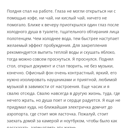
Полдня спал на работе. Глаза не могли открыться ни с
помощью кофе, ни чай, ни кислый чай, ничего не
помогало. Ближе к вечеру приоткрылся один глаз после
холодного душа в туалете, тщательного обтирания лица
полотенцем. Чем холоднее вода, тем быстрее наступает
желаемый эффект пробуждения. Для закрепления
рекомендуется выпить теплой воды и скушать яблоко,
тогда можно совсем проснуться. Я проснулся. Поднял
стол, открыл документ и стал творить, не без музыки,
конечно. Офисный фон очень контрастный, яркий, его
нужно изолировать наушниками и приятной, любимой
музыкой в завимости от настроения. Еще часик и я
свалю отсюда. Свалю навсегда в другую жизнь, туда, где
нечего жрать, но душа поет и сердце радуется. Я еще не
придумал куда, но ближайшая электричка домчит до
аэропорта, где стоит моя ласточка. Пожалуй, стоит
заехать домой за камерой и ноутбуком, чтобы было как
рассказать, запечатлеть эту жизнь.