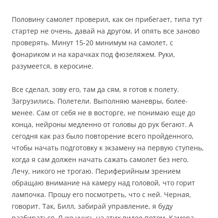
Половину самолет проверил, как он прибегает, типа тут
стартер не очень, давай на другом. И опять все заново
проверять. Минут 15-20 минимум на самолет, с
фонариком и на карачках под фюзеляжем. Руки,
разумеется, в керосине.
Все сделал, зову его, там да сям, я готов к полету.
Загрузились. Полетели. Выполняю маневры, более-
менее. Сам от себя не в восторге, не понимаю еще до
конца, нейроны медленно от головы до рук бегают. А
сегодня как раз было повторение всего пройденного,
чтобы начать подготовку к экзамену на первую ступень,
когда я сам должен начать сажать самолет без него.
Лечу, никого не трогаю. Периферийным зрением
обращаю внимание на камеру над головой, что горит
лампочка. Прошу его посмотреть, что с ней. Черная,
говорит. Так, Билл, забирай управление, я буду
разбираться. Я же учусь на этих видео потом. Камера