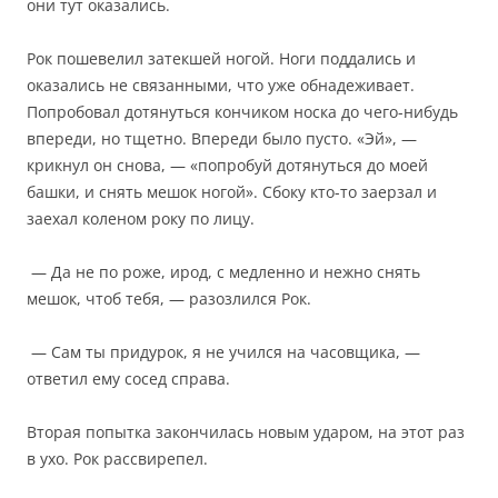
они тут оказались.
Рок пошевелил затекшей ногой. Ноги поддались и
оказались не связанными, что уже обнадеживает.
Попробовал дотянуться кончиком носка до чего-нибудь
впереди, но тщетно. Впереди было пусто. «Эй», —
крикнул он снова, — «попробуй дотянуться до моей
башки, и снять мешок ногой». Сбоку кто-то заерзал и
заехал коленом року по лицу.
— Да не по роже, ирод, с медленно и нежно снять
мешок, чтоб тебя, — разозлился Рок.
— Сам ты придурок, я не учился на часовщика, —
ответил ему сосед справа.
Вторая попытка закончилась новым ударом, на этот раз
в ухо. Рок рассвирепел.