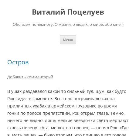
Перейти
к
Виталий Поцелуев
содержимому
Обо всем понемногу. О жизни, о людях, о мире, обо мне :)
Меню
Остров
Добавить комментарий
В ушах раздавался какой-то сильный гул, шум, как будто
Рок сидел в самолете. Все тело потряхивало как на
приличных ухабах в армейском грузовике во время
гонки по полосе препятствий. Рок открыл глаза. Темно,
ничего не видно, лишь мелкие звездочки света мерцают
сквозь пелену. «Ага, мешок на голове», — понял Рок. «Где
я, мать вашу», — было вторым, что пришло в его голову.