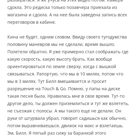
сдохла. Это редиска только позавчера приехала из
магазина и сдохла. А на нее была заведена запись всех
переговоров в кабине.
Кина не будет, одним словом. Ввиду своего тугодумства
половину маневров мы не сделали, время вышло.
Полетели обратно. Я уже примерно стал соображать где
какую скорость, какую высоту брать. Как вообще
ориентироваться по земле сверху, когда с вышкой
связываться. Рапортую, что мы в 10 милях, потом что
мы в 3 милях. Тут Билл вмешивается и просит
разрешение на Touch & Go. Помню, у папы на диске
такая песня была. Нравилась мне в свое время. Тут-то
другое дело, ты должен приземлиться и тут же взлететь,
не съезжая с полосы. А мы такого еще не делали. Он
руки от штурвала убрал, говорит садишься как обычно,
потом выравниваешься, движок на макс и взлетаешь.
Эм, Билл. Я пятый раз сижу за баранкой этого