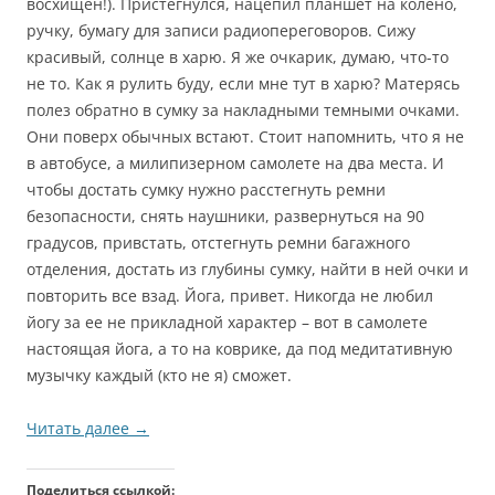
восхищен!). Пристегнулся, нацепил планшет на колено,
ручку, бумагу для записи радиопереговоров. Сижу
красивый, солнце в харю. Я же очкарик, думаю, что-то
не то. Как я рулить буду, если мне тут в харю? Матерясь
полез обратно в сумку за накладными темными очками.
Они поверх обычных встают. Стоит напомнить, что я не
в автобусе, а милипизерном самолете на два места. И
чтобы достать сумку нужно расстегнуть ремни
безопасности, снять наушники, развернуться на 90
градусов, привстать, отстегнуть ремни багажного
отделения, достать из глубины сумку, найти в ней очки и
повторить все взад. Йога, привет. Никогда не любил
йогу за ее не прикладной характер – вот в самолете
настоящая йога, а то на коврике, да под медитативную
музычку каждый (кто не я) сможет.
Читать далее
→
Поделиться ссылкой: