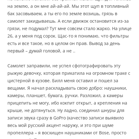
на землю, а он мне ай-ай-ай. Мы этот щуп в топливный
бак засовываем, а ты его по земле возишь, грязь в
самолет закидываешь. А если движок остановится из-за
грязи, не подумал? Тут мне совсем стало жарко. На улице
26, а у меня под сорок. Щас-то я понимаю, что фильтры
есть и все такое, но в целом он прав. Вывод за день
первый – думай головой, а не ..
Самолет заправили, не успел сфотографировать эту
рыжую девочку, которая прикатила на огромном траке с
цистерной в кузове. Билл меня оставил и пошел за
вещами. Я начал раскладывать свою добро: наушники,
камеры, планшет, бумага, ручки. Разложил, а камеры
прицепить не могу, ибо кокпит открыт, а крепления на
крыше, не дотянуться. Ну ладно, соединил шнуры для
записи звука сразу в GoPro (качество записи выявило
весь мой русский акцент наружу, и это при шуме
пропеллера – я восхищен наушниками от Bose, просто