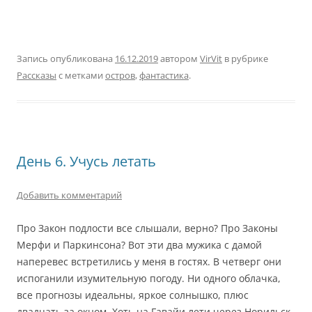
Запись опубликована
16.12.2019
автором
VirVit
в рубрике
Рассказы
с метками
остров
,
фантастика
.
День 6. Учусь летать
Добавить комментарий
Про Закон подлости все слышали, верно? Про Законы
Мерфи и Паркинсона? Вот эти два мужика с дамой
наперевес встретились у меня в гостях. В четверг они
испоганили изумительную погоду. Ни одного облачка,
все прогнозы идеальны, яркое солнышко, плюс
двадцать за окном. Хоть на Гавайи лети через Норильск.