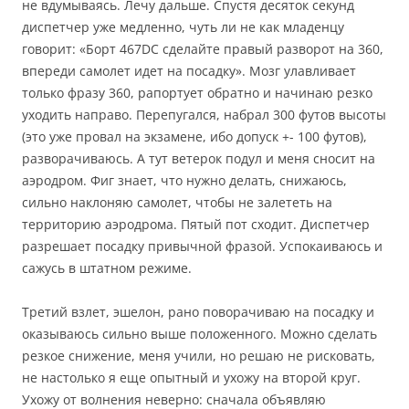
не вдумываясь. Лечу дальше. Спустя десяток секунд
диспетчер уже медленно, чуть ли не как младенцу
говорит: «Борт 467DC сделайте правый разворот на 360,
впереди самолет идет на посадку». Мозг улавливает
только фразу 360, рапортует обратно и начинаю резко
уходить направо. Перепугался, набрал 300 футов высоты
(это уже провал на экзамене, ибо допуск +- 100 футов),
разворачиваюсь. А тут ветерок подул и меня сносит на
аэродром. Фиг знает, что нужно делать, снижаюсь,
сильно наклоняю самолет, чтобы не залететь на
территорию аэродрома. Пятый пот сходит. Диспетчер
разрешает посадку привычной фразой. Успокаиваюсь и
сажусь в штатном режиме.
Третий взлет, эшелон, рано поворачиваю на посадку и
оказываюсь сильно выше положенного. Можно сделать
резкое снижение, меня учили, но решаю не рисковать,
не настолько я еще опытный и ухожу на второй круг.
Ухожу от волнения неверно: сначала объявляю