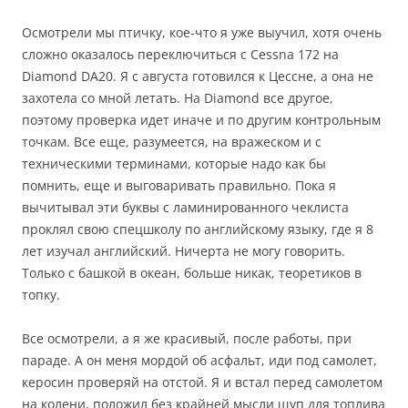
Осмотрели мы птичку, кое-что я уже выучил, хотя очень
сложно оказалось переключиться с Cessna 172 на
Diamond DA20. Я с августа готовился к Цессне, а она не
захотела со мной летать. На Diamond все другое,
поэтому проверка идет иначе и по другим контрольным
точкам. Все еще, разумеется, на вражеском и с
техническими терминами, которые надо как бы
помнить, еще и выговаривать правильно. Пока я
вычитывал эти буквы с ламинированного чеклиста
проклял свою спецшколу по английскому языку, где я 8
лет изучал английский. Ничерта не могу говорить.
Только с башкой в океан, больше никак, теоретиков в
топку.
Все осмотрели, а я же красивый, после работы, при
параде. А он меня мордой об асфальт, иди под самолет,
керосин проверяй на отстой. Я и встал перед самолетом
на колени, положил без крайней мысли щуп для топлива