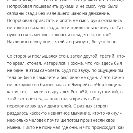
Попробовал пошевелить руками и не смог. Руки были
связаны сзади без малейшего шанс на движение.
Попробовал привстать и опять не смог, руки оказались
не только связаны сзади, но и привязаны к чему-то. Так,
нужно снять мешок с головы и оглядеться, но как?
Наклонил голову вниз, чтобы стряхнуть, безуспешно.
Со стороны послышался стон, затем другой, третий. Кто-
то ерзал, стонал, матерился. Похоже, что Рок здесь был
не один, в этом самолете. Судя по звуку, по ощущениям
тела он был в самолете и был явно не один. И это точно
не походило на бизнес-класс в Эмирейтс. «Чертовщина
какая-то», — молча выругался Рок. «Эй, кто тут живой, в
этой скотовозке», — попытался крикнуть Рок,
перекрикивая шум двигателей. С разных сторон
раздалось какое-то невнятное мычание, кто-то «якнул»,
несколько человек почти шепотом произнесли свои
имена. Никто не понимал где они, и что происходит, как